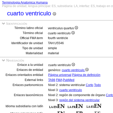
Terminologia Anatomica Humana
Página de unidad, lengua principal: ES, subsidiaria: LA, interfaz: ES, trabajo en 
cuarto ventriculo
Identificación
Término latino oficial
ventriculus quartus
Término oficial
cuarto ventriculo
Official FMA term
fourth ventricle
Identificador de unidad
TAH:U5546
Tipo de unidad
simple
Materialidad
material
Navegación
Enlace a la unidad
cuarto ventriculo
Enlaces de entidad
genérico:
cuarto ventriculo
Enlaces orientados entidad
Página universal
Página de definición
External links
TA98
FMA
PubMed
Enlaces partonomicos
Nivel 2: sistema ventricular
Corto
Todo
Nivel 3:
cuarto ventriculo
Enlaces taxonómicos
Nivel 2: región de componente de órgano
Cort
Nivel 3:
región del sistema ventricular
Idioma subsidiaria con latín