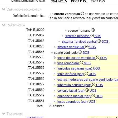
Idioma principal no latín
Definición taxonómica
Le
cuarto ventriculo
es uno ventriculo cere
Definición taxonómica
en la secuencia rostrocaudal y está ubicado fren
Partonomia
TAH:E10200
cuerpo humano
TAH:U5062
sistema nervioso
SOS
TAH:U5068
sistema nervioso central
SOS
TAH:U8276
sistema ventricular
SOS
TAH:U5546
cuarto ventriculo
SOS
TAH:U5558
techo del cuarto ventriculo
SOS
TAH:U5547
fosa romboidal
MES
TAH:U5556
funiculus separans (par)
UOS
TAH:U5557
tenia cinérea (par)
UOS
TAH:U5552
estrías medulares del cuarto ventriculo (p
TAH:U8277
tubérculo acústico (par)
UOS
TAH:U5550
colículo facial (par)
UOS
TAH:U5549
eminencia medial (par)
UOS
TAH:U5551
locus caeruleus (par)
UOS
Total
25 children
Taxonomy