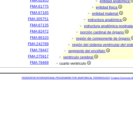
FMA:62955
entidad anatómica
FMA:61775
entidad fisica
FMA:67165
entidad material
FMA:305751
estructura anatómica
FMA:67135
estructura anatómica postnata
FMA:82472
porción cardinal de órgano
FMA:86103
región de componente de órgano
FMA:242789
región del sistema ventricular
del sis
FMA:78447
segmento del encéfalo
FMA:275917
ventriculo cerebral
FMA:78469
cuarto ventriculo
FEDERATIVE INTERNATIONAL PROGRAMME FOR ANATOMICAL TERMINOLOGY
Creative Commons Attr