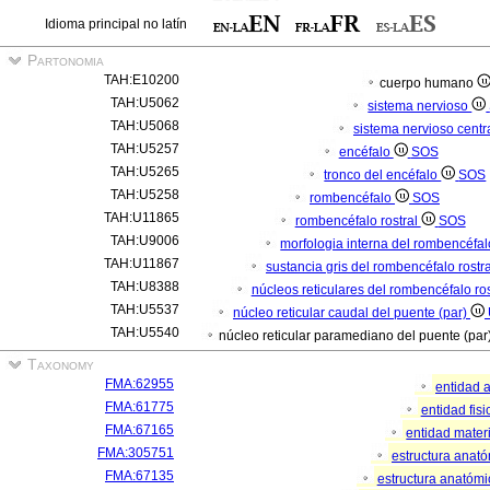
Idioma principal no latín
Partonomia
TAH:E10200
cuerpo humano
TAH:U5062
sistema nervioso
TAH:U5068
sistema nervioso centr
TAH:U5257
encéfalo
SOS
TAH:U5265
tronco del encéfalo
SOS
TAH:U5258
rombencéfalo
SOS
TAH:U11865
rombencéfalo rostral
SOS
TAH:U9006
morfologia interna del rombencéfal
TAH:U11867
sustancia gris del rombencéfalo rostr
TAH:U8388
núcleos reticulares del rombencéfalo ros
TAH:U5537
núcleo reticular caudal del puente (par)
TAH:U5540
núcleo reticular paramediano del puente (par
Taxonomy
FMA:62955
entidad 
FMA:61775
entidad fis
FMA:67165
entidad mater
FMA:305751
estructura anat
FMA:67135
estructura anatómi