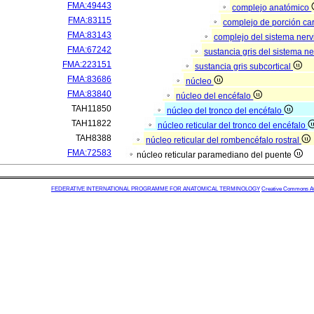
FMA:49443
complejo anatómico
FMA:83115
complejo de porción car
FMA:83143
complejo del sistema nerv
FMA:67242
sustancia gris del sistema n
FMA:223151
sustancia gris subcortical
FMA:83686
núcleo
FMA:83840
núcleo del encéfalo
TAH11850
núcleo del tronco del encéfalo
TAH11822
núcleo reticular del tronco del encéfalo
TAH8388
núcleo reticular del rombencéfalo rostral
FMA:72583
núcleo reticular paramediano del puente
FEDERATIVE INTERNATIONAL PROGRAMME FOR ANATOMICAL TERMINOLOGY
Creative Commons Attr