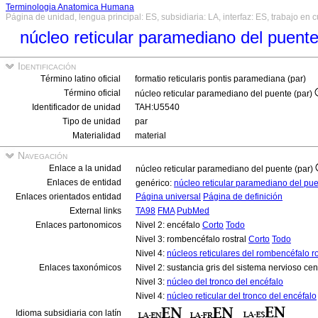
Terminologia Anatomica Humana
Página de unidad, lengua principal: ES, subsidiaria: LA, interfaz: ES, trabajo en 
núcleo reticular paramediano del puent
Identificación
Término latino oficial
formatio reticularis pontis paramediana (par)
Término oficial
núcleo reticular paramediano del puente (par)
Identificador de unidad
TAH:U5540
Tipo de unidad
par
Materialidad
material
Navegación
Enlace a la unidad
núcleo reticular paramediano del puente (par)
Enlaces de entidad
genérico:
núcleo reticular paramediano del pu
Enlaces orientados entidad
Página universal
Página de definición
External links
TA98
FMA
PubMed
Enlaces partonomicos
Nivel 2: encéfalo
Corto
Todo
Nivel 3: rombencéfalo rostral
Corto
Todo
Nivel 4:
núcleos reticulares del rombencéfalo ro
Enlaces taxonómicos
Nivel 2: sustancia gris del sistema nervioso cen
Nivel 3:
núcleo del tronco del encéfalo
Nivel 4:
núcleo reticular del tronco del encéfalo
Idioma subsidiaria con latín