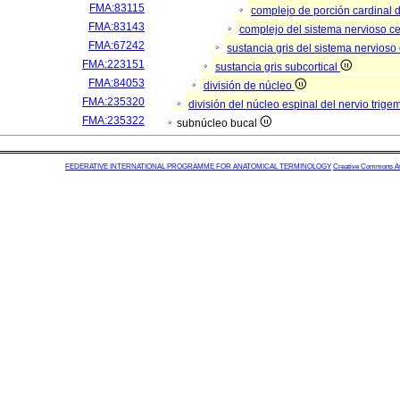
FMA:83115
complejo de porción cardinal 
FMA:83143
complejo del sistema nervioso ce
FMA:67242
sustancia gris del sistema nervioso
FMA:223151
sustancia gris subcortical
FMA:84053
división de núcleo
FMA:235320
división del núcleo espinal del nervio trige
FMA:235322
subnúcleo bucal
FEDERATIVE INTERNATIONAL PROGRAMME FOR ANATOMICAL TERMINOLOGY
Creative Commons Attr