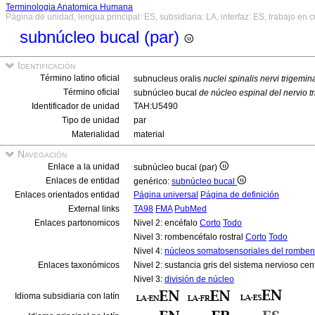
Terminologia Anatomica Humana
Página de unidad, lengua principal: ES, subsidiaria: LA, interfaz: ES, trabajo en 
subnúcleo bucal (par)
Identificación
Término latino oficial
subnucleus oralis
nuclei spinalis nervi trigemina
Término oficial
subnúcleo bucal
de núcleo espinal del nervio t
Identificador de unidad
TAH:U5490
Tipo de unidad
par
Materialidad
material
Navegación
Enlace a la unidad
subnúcleo bucal (par)
Enlaces de entidad
genérico:
subnúcleo bucal
Enlaces orientados entidad
Página universal
Página de definición
External links
TA98
FMA
PubMed
Enlaces partonomicos
Nivel 2: encéfalo
Corto
Todo
Nivel 3: rombencéfalo rostral
Corto
Todo
Nivel 4:
núcleos somatosensoriales del rombencé
Enlaces taxonómicos
Nivel 2: sustancia gris del sistema nervioso cen
Nivel 3:
división de núcleo
Idioma subsidiaria con latín