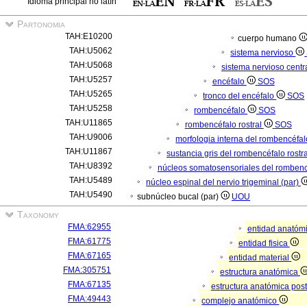
Idioma principal no latín
Partonomia
TAH:E10200
cuerpo humano
TAH:U5062
sistema nervioso
TAH:U5068
sistema nervioso centr
TAH:U5257
encéfalo
SOS
TAH:U5265
tronco del encéfalo
SOS
TAH:U5258
rombencéfalo
SOS
TAH:U11865
rombencéfalo rostral
SOS
TAH:U9006
morfologia interna del rombencéfal
TAH:U11867
sustancia gris del rombencéfalo rostr
TAH:U8392
núcleos somatosensoriales del rombencé
TAH:U5489
núcleo espinal del nervio trigeminal (par)
TAH:U5490
subnúcleo bucal (par)
UOU
Taxonomy
FMA:62955
entidad anatóm
FMA:61775
entidad fisica
FMA:67165
entidad material
FMA:305751
estructura anatómica
FMA:67135
estructura anatómica pos
FMA:49443
complejo anatómico