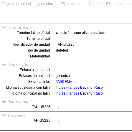
Página de unidad, lengua principal: ES, subsidiaria: LA, interfaz: ES, trabajo en 
Identificación
Término latino oficial
classis fibrarum olivospinalium
Término oficial
Identificador de unidad
TAH:U5225
Tipo de unidad
deleted
Materialidad
Navegación
Enlace a la unidad
Enlaces de entidad
genérico:
External links
TA98
FMA
Idioma subsidiaria con latín
Ingles
Francés
Espanol
Ruso
Idioma principal no latín
Ingles
Francés
Espanol
Ruso
Partonomia
TAH:U5225
Taxonomy
TAH:G5225