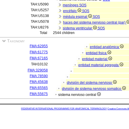
TAH:U5090
menínges
SOS
TAH:U5257
encéfalo
SOS
TAH:U5138
médula espinal
SOS
TAH:U5078
haces del sistema nervioso central (par)
TAH:U8276
sistema ventricular
SOS
Total
2544 children
Taxonomy
FMA:62955
entidad anatómica
FMA:61775
entidad fisica
FMA:67165
entidad material
TAH10132
entidad material agregata
FMA:329058
FMA:78590
FMA:45638
división del sistema nervioso
FMA:65565
división de sistema nervioso somatico
FMA:55675
sistema nervioso central
FEDERATIVE INTERNATIONAL PROGRAMME FOR ANATOMICAL TERMINOLOGY
Creative Commons Attr