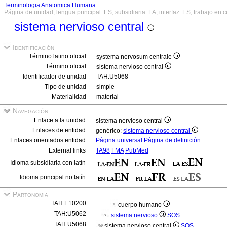
Terminologia Anatomica Humana
Página de unidad, lengua principal: ES, subsidiaria: LA, interfaz: ES, trabajo en 
sistema nervioso central
Identificación
Término latino oficial
systema nervosum centrale
Término oficial
sistema nervioso central
Identificador de unidad
TAH:U5068
Tipo de unidad
simple
Materialidad
material
Navegación
Enlace a la unidad
sistema nervioso central
Enlaces de entidad
genérico:
sistema nervioso central
Enlaces orientados entidad
Página universal
Página de definición
External links
TA98
FMA
PubMed
Idioma subsidiaria con latín
Idioma principal no latín
Partonomia
TAH:E10200
cuerpo humano
TAH:U5062
sistema nervioso
SOS
TAH:U5068
sistema nervioso central
SOS