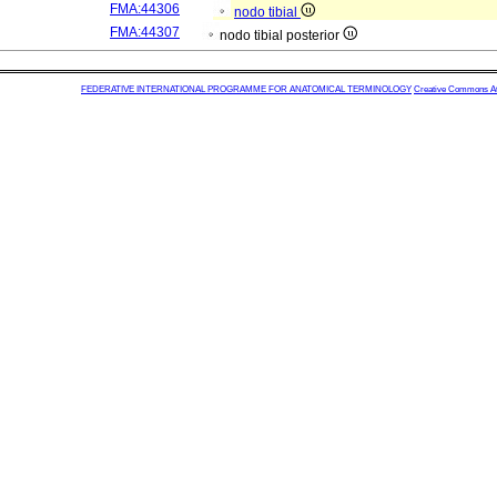
FMA:44306
nodo tibial
FMA:44307
nodo tibial posterior
FEDERATIVE INTERNATIONAL PROGRAMME FOR ANATOMICAL TERMINOLOGY
Creative Commons Attr