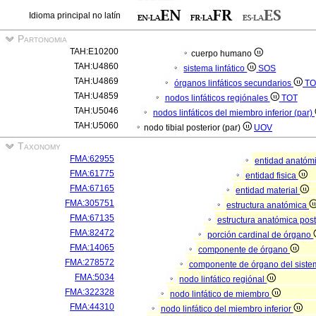
Idioma principal no latín
Partonomia
TAH:E10200
cuerpo humano
TAH:U4860
sistema linfático
SOS
TAH:U4869
órganos linfáticos secundarios
TO
TAH:U4859
nodos linfáticos regiónales
TOT
TAH:U5046
nodos linfáticos del miembro inferior (par)
TAH:U5060
nodo tibial posterior (par)
UOV
Taxonomy
FMA:62955
entidad anatóm
FMA:61775
entidad fisica
FMA:67165
entidad material
FMA:305751
estructura anatómica
FMA:67135
estructura anatómica pos
FMA:82472
porción cardinal de órgano
FMA:14065
componente de órgano
FMA:278572
componente de órgano del sistem
FMA:5034
nodo linfático regiónal
FMA:322328
nodo linfático de miembro
FMA:44310
nodo linfático del miembro inferior