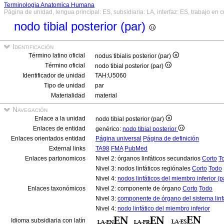
Terminologia Anatomica Humana
Página de unidad, lengua principal: ES, subsidiaria: LA, interfaz: ES, trabajo en 
nodo tibial posterior (par)
Identificación
Término latino oficial
nodus tibialis posterior (par)
Término oficial
nodo tibial posterior (par)
Identificador de unidad
TAH:U5060
Tipo de unidad
par
Materialidad
material
Navegación
Enlace a la unidad
nodo tibial posterior (par)
Enlaces de entidad
genérico:
nodo tibial posterior
Enlaces orientados entidad
Página universal
Página de definición
External links
TA98
FMA
PubMed
Enlaces partonomicos
Nivel 2: órganos linfáticos secundarios
Corto
T
Nivel 3: nodos linfáticos regiónales
Corto
Todo
Nivel 4:
nodos linfáticos del miembro inferior (p
Enlaces taxonómicos
Nivel 2: componente de órgano
Corto
Todo
Nivel 3:
componente de órgano del sistema linf
Nivel 4:
nodo linfático del miembro inferior
Idioma subsidiaria con latín