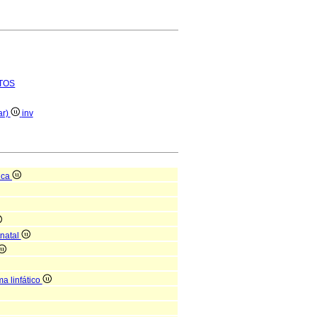
TOS
ar)
inv
ica
tnatal
a linfático