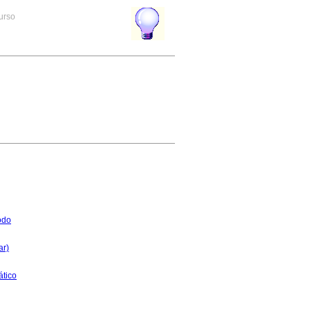
curso
odo
ar)
ático