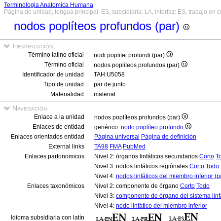
Terminologia Anatomica Humana
Página de unidad, lengua principal: ES, subsidiaria: LA, interfaz: ES, trabajo en 
nodos poplíteos profundos (par)
Identificación
Término latino oficial
nodi poplitei profundi (par)
Término oficial
nodos poplíteos profundos (par)
Identificador de unidad
TAH:U5058
Tipo de unidad
par de junto
Materialidad
material
Navegación
Enlace a la unidad
nodos poplíteos profundos (par)
Enlaces de entidad
genérico:
nodo poplíteo profundo
Enlaces orientados entidad
Página universal
Página de definición
External links
TA98
FMA
PubMed
Enlaces partonomicos
Nivel 2: órganos linfáticos secundarios
Corto
T
Nivel 3: nodos linfáticos regiónales
Corto
Todo
Nivel 4:
nodos linfáticos del miembro inferior (p
Enlaces taxonómicos
Nivel 2: componente de órgano
Corto
Todo
Nivel 3:
componente de órgano del sistema linf
Nivel 4:
nodo linfático del miembro inferior
Idioma subsidiaria con latín