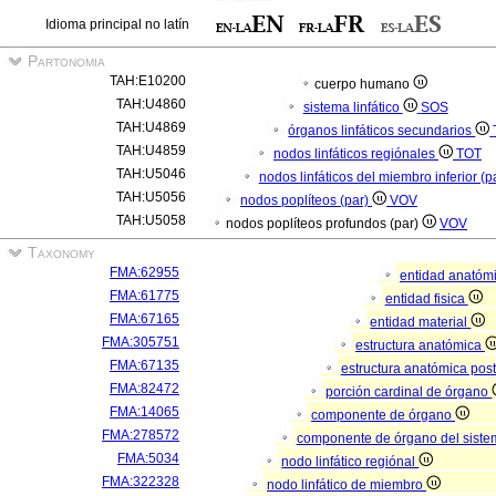
Idioma principal no latín
Partonomia
TAH:E10200
cuerpo humano
TAH:U4860
sistema linfático
SOS
TAH:U4869
órganos linfáticos secundarios
TAH:U4859
nodos linfáticos regiónales
TOT
TAH:U5046
nodos linfáticos del miembro inferior (p
TAH:U5056
nodos poplíteos (par)
VOV
TAH:U5058
nodos poplíteos profundos (par)
VOV
Taxonomy
FMA:62955
entidad anatóm
FMA:61775
entidad fisica
FMA:67165
entidad material
FMA:305751
estructura anatómica
FMA:67135
estructura anatómica pos
FMA:82472
porción cardinal de órgano
FMA:14065
componente de órgano
FMA:278572
componente de órgano del sistem
FMA:5034
nodo linfático regiónal
FMA:322328
nodo linfático de miembro