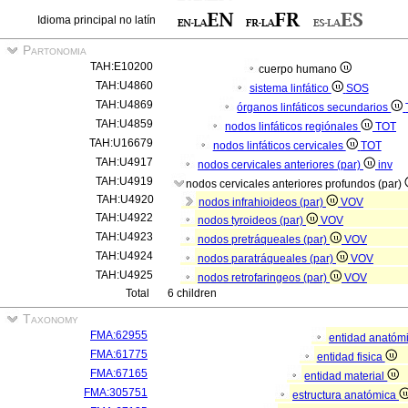
Idioma principal no latín
Partonomia
TAH:E10200
cuerpo humano
TAH:U4860
sistema linfático
SOS
TAH:U4869
órganos linfáticos secundarios
TAH:U4859
nodos linfáticos regiónales
TOT
TAH:U16679
nodos linfáticos cervicales
TOT
TAH:U4917
nodos cervicales anteriores (par)
inv
TAH:U4919
nodos cervicales anteriores profundos (par)
TAH:U4920
nodos infrahioideos (par)
VOV
TAH:U4922
nodos tyroideos (par)
VOV
TAH:U4923
nodos pretráqueales (par)
VOV
TAH:U4924
nodos paratráqueales (par)
VOV
TAH:U4925
nodos retrofaringeos (par)
VOV
Total
6 children
Taxonomy
FMA:62955
entidad anatóm
FMA:61775
entidad fisica
FMA:67165
entidad material
FMA:305751
estructura anatómica