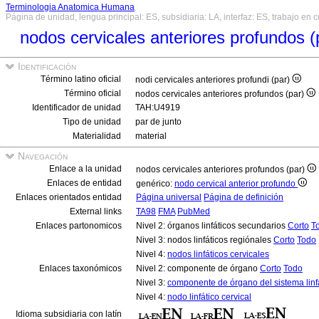
Terminologia Anatomica Humana
Página de unidad, lengua principal: ES, subsidiaria: LA, interfaz: ES, trabajo en 
nodos cervicales anteriores profundos 
Identificación
Término latino oficial
nodi cervicales anteriores profundi (par)
Término oficial
nodos cervicales anteriores profundos (par)
Identificador de unidad
TAH:U4919
Tipo de unidad
par de junto
Materialidad
material
Navegación
Enlace a la unidad
nodos cervicales anteriores profundos (par)
Enlaces de entidad
genérico:
nodo cervical anterior profundo
Enlaces orientados entidad
Página universal
Página de definición
External links
TA98
FMA
PubMed
Enlaces partonomicos
Nivel 2: órganos linfáticos secundarios
Corto
T
Nivel 3: nodos linfáticos regiónales
Corto
Todo
Nivel 4:
nodos linfáticos cervicales
Enlaces taxonómicos
Nivel 2: componente de órgano
Corto
Todo
Nivel 3:
componente de órgano del sistema linf
Nivel 4:
nodo linfático cervical
Idioma subsidiaria con latín