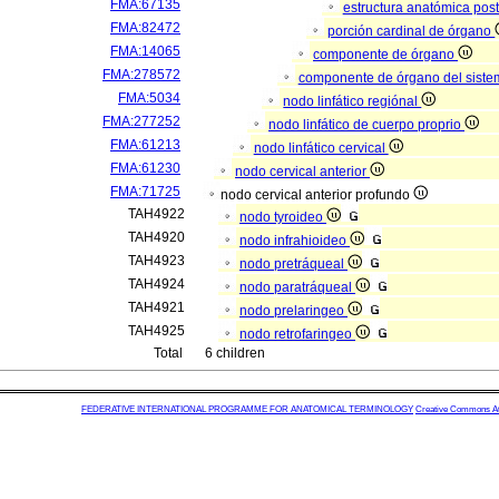
FMA:67135
estructura anatómica pos
FMA:82472
porción cardinal de órgano
FMA:14065
componente de órgano
FMA:278572
componente de órgano del sistem
FMA:5034
nodo linfático regiónal
FMA:277252
nodo linfático de cuerpo proprio
FMA:61213
nodo linfático cervical
FMA:61230
nodo cervical anterior
FMA:71725
nodo cervical anterior profundo
TAH4922
nodo tyroideo
TAH4920
nodo infrahioideo
TAH4923
nodo pretráqueal
TAH4924
nodo paratráqueal
TAH4921
nodo prelaringeo
TAH4925
nodo retrofaringeo
Total
6 children
FEDERATIVE INTERNATIONAL PROGRAMME FOR ANATOMICAL TERMINOLOGY
Creative Commons Attr