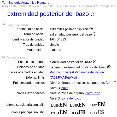
Terminologia Anatomica Humana
Página de unidad, lengua principal: ES, subsidiaria: LA, interfaz: ES, trabajo en 
extremidad posterior del bazo
Identificación
Término latino oficial
extremitas posterior splenis
Término oficial
extremidad posterior del bazo
Identificador de unidad
TAH:U4883
Tipo de unidad
simple
Materialidad
material
Navegación
Enlace a la unidad
extremidad posterior del bazo
Enlaces de entidad
genérico:
extremidad posterior del bazo
Enlaces orientados entidad
Página universal
Página de definición
External links
TA98
FMA
PubMed
Enlaces partonomicos
Nivel 2: órganos linfáticos secundarios
Corto
T
Nivel 3:
bazo
Enlaces taxonómicos
Nivel 2: zona de órgano
Corto
Todo
Nivel 3:
zona del bazo
Idioma subsidiaria con latín
Idioma principal no latín