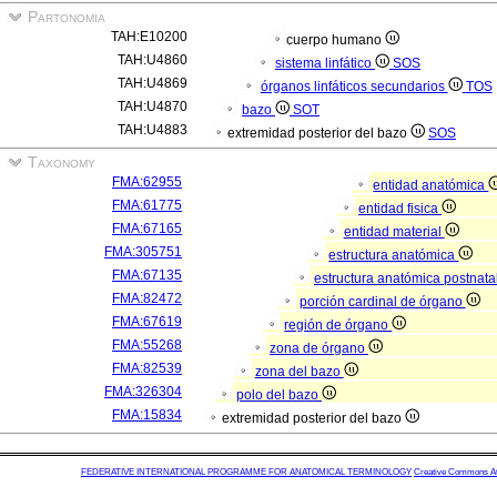
Partonomia
TAH:E10200
cuerpo humano
TAH:U4860
sistema linfático
SOS
TAH:U4869
órganos linfáticos secundarios
TOS
TAH:U4870
bazo
SOT
TAH:U4883
extremidad posterior del bazo
SOS
Taxonomy
FMA:62955
entidad anatómica
FMA:61775
entidad fisica
FMA:67165
entidad material
FMA:305751
estructura anatómica
FMA:67135
estructura anatómica postnata
FMA:82472
porción cardinal de órgano
FMA:67619
región de órgano
FMA:55268
zona de órgano
FMA:82539
zona del bazo
FMA:326304
polo del bazo
FMA:15834
extremidad posterior del bazo
FEDERATIVE INTERNATIONAL PROGRAMME FOR ANATOMICAL TERMINOLOGY
Creative Commons Attr