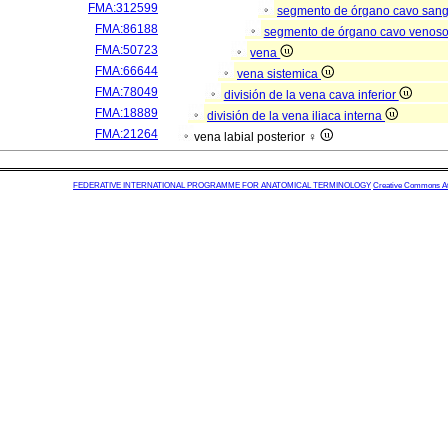
FMA:312599
segmento de órgano cavo san
FMA:86188
segmento de órgano cavo venos
FMA:50723
vena
FMA:66644
vena sistemica
FMA:78049
división de la vena cava inferior
FMA:18889
división de la vena iliaca interna
FMA:21264
vena labial posterior ♀
FEDERATIVE INTERNATIONAL PROGRAMME FOR ANATOMICAL TERMINOLOGY
Creative Commons Attr