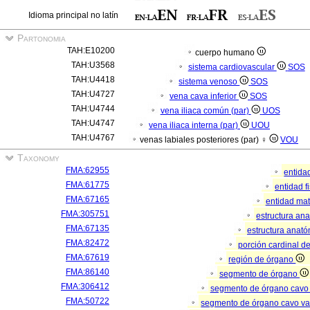
Idioma principal no latín
Partonomia
TAH:E10200
cuerpo humano
TAH:U3568
sistema cardiovascular
SOS
TAH:U4418
sistema venoso
SOS
TAH:U4727
vena cava inferior
SOS
TAH:U4744
vena iliaca común (par)
UOS
TAH:U4747
vena iliaca interna (par)
UOU
TAH:U4767
venas labiales posteriores (par) ♀
VOU
Taxonomy
FMA:62955
entida
FMA:61775
entidad f
FMA:67165
entidad mat
FMA:305751
estructura an
FMA:67135
estructura anató
FMA:82472
porción cardinal d
FMA:67619
región de órgano
FMA:86140
segmento de órgano
FMA:306412
segmento de órgano cavo
FMA:50722
segmento de órgano cavo va