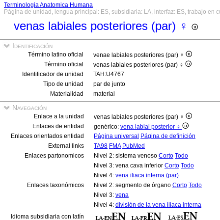
Terminologia Anatomica Humana
Página de unidad, lengua principal: ES, subsidiaria: LA, interfaz: ES, trabajo en 
venas labiales posteriores (par) ♀
Identificación
Término latino oficial
venae labiales posteriores (par) ♀
Término oficial
venas labiales posteriores (par) ♀
Identificador de unidad
TAH:U4767
Tipo de unidad
par de junto
Materialidad
material
Navegación
Enlace a la unidad
venas labiales posteriores (par) ♀
Enlaces de entidad
genérico:
vena labial posterior ♀
Enlaces orientados entidad
Página universal
Página de definición
External links
TA98
FMA
PubMed
Enlaces partonomicos
Nivel 2: sistema venoso
Corto
Todo
Nivel 3: vena cava inferior
Corto
Todo
Nivel 4:
vena iliaca interna (par)
Enlaces taxonómicos
Nivel 2: segmento de órgano
Corto
Todo
Nivel 3:
vena
Nivel 4:
división de la vena iliaca interna
Idioma subsidiaria con latín