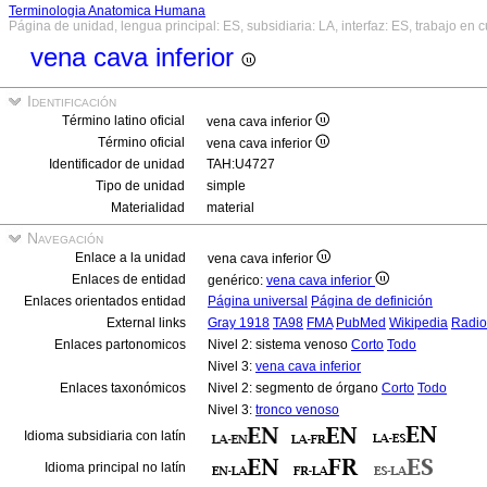
Terminologia Anatomica Humana
Página de unidad, lengua principal: ES, subsidiaria: LA, interfaz: ES, trabajo en 
vena cava inferior
Identificación
Término latino oficial
vena cava inferior
Término oficial
vena cava inferior
Identificador de unidad
TAH:U4727
Tipo de unidad
simple
Materialidad
material
Navegación
Enlace a la unidad
vena cava inferior
Enlaces de entidad
genérico:
vena cava inferior
Enlaces orientados entidad
Página universal
Página de definición
External links
Gray 1918
TA98
FMA
PubMed
Wikipedia
Radio
Enlaces partonomicos
Nivel 2: sistema venoso
Corto
Todo
Nivel 3:
vena cava inferior
Enlaces taxonómicos
Nivel 2: segmento de órgano
Corto
Todo
Nivel 3:
tronco venoso
Idioma subsidiaria con latín
Idioma principal no latín