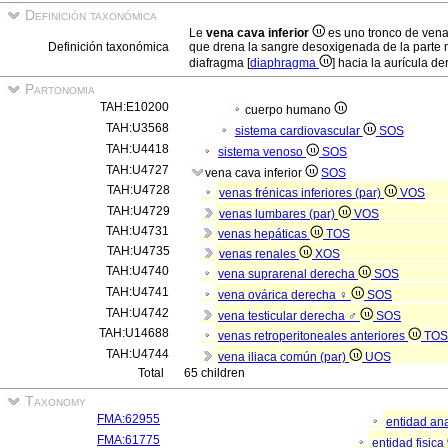
Definición taxonómica
Le
vena cava inferior
es uno tronco de vena
Definición taxonómica
que drena la sangre desoxigenada de la parte m
diafragma [
diaphragma
] hacia la aurícula de
Partonomia
TAH:E10200
cuerpo humano
TAH:U3568
sistema cardiovascular
SOS
TAH:U4418
sistema venoso
SOS
TAH:U4727
vena cava inferior
SOS
TAH:U4728
venas frénicas inferiores (par)
VOS
TAH:U4729
venas lumbares (par)
VOS
TAH:U4731
venas hepáticas
TOS
TAH:U4735
venas renales
XOS
TAH:U4740
vena suprarenal derecha
SOS
TAH:U4741
vena ovárica derecha ♀
SOS
TAH:U4742
vena testicular derecha ♂
SOS
TAH:U14688
venas retroperitoneales anteriores
TOS
TAH:U4744
vena iliaca común (par)
UOS
Total
65 children
Taxonomy
FMA:62955
entidad an
FMA:61775
entidad fisica