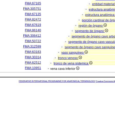
FMA:67165
entidad materia
FMA:305751
estructura anatóm
FMA:67135
estructura anatómica
FMA:82472
porción cardinal de ór
FMA:67619
región de órgano
FMA:86140
segmento de órgano
FMA:306412
segmento de órgano cavo arb
FMA:50722
segmento de órgano cavo vascul
FMA:312599
segmento de órgano cavo sanguín
FMA:63183
vaso sanguíneo
FMA:30314
tronco venoso
FMA:62512
tronco de vena sistemica
FMA:10951
vena cava inferior
FEDERATIVE INTERNATIONAL PROGRAMME FOR ANATOMICAL TERMINOLOGY
Creative Commons Attr