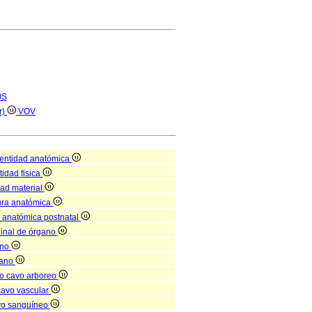
OS
r)
VOV
entidad anatómica
tidad fisica
dad material
tura anatómica
a anatómica postnatal
dinal de órgano
ano
gano
o cavo arboreo
cavo vascular
vo sanguíneo