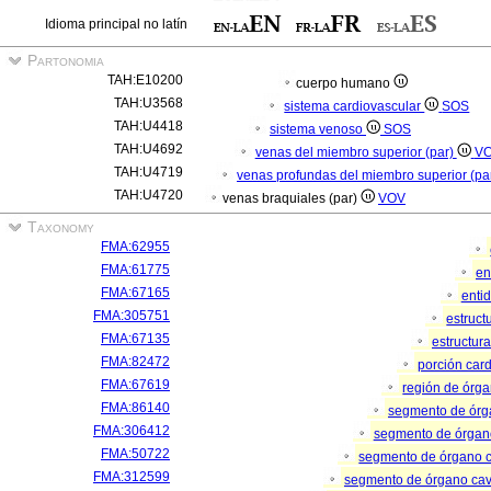
Idioma principal no latín
Partonomia
TAH:E10200
cuerpo humano
TAH:U3568
sistema cardiovascular
SOS
TAH:U4418
sistema venoso
SOS
TAH:U4692
venas del miembro superior (par)
V
TAH:U4719
venas profundas del miembro superior (pa
TAH:U4720
venas braquiales (par)
VOV
Taxonomy
FMA:62955
FMA:61775
en
FMA:67165
enti
FMA:305751
estruc
FMA:67135
estructur
FMA:82472
porción car
FMA:67619
región de órg
FMA:86140
segmento de ór
FMA:306412
segmento de órgan
FMA:50722
segmento de órgano 
FMA:312599
segmento de órgano ca