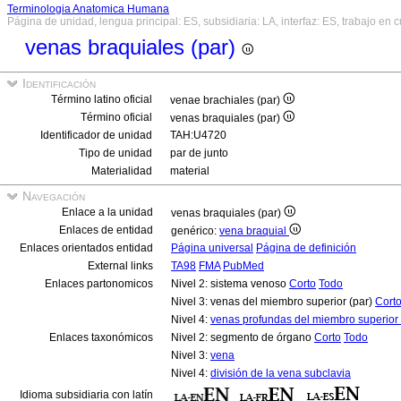
Terminologia Anatomica Humana
Página de unidad, lengua principal: ES, subsidiaria: LA, interfaz: ES, trabajo en 
venas braquiales (par)
Identificación
Término latino oficial
venae brachiales (par)
Término oficial
venas braquiales (par)
Identificador de unidad
TAH:U4720
Tipo de unidad
par de junto
Materialidad
material
Navegación
Enlace a la unidad
venas braquiales (par)
Enlaces de entidad
genérico:
vena braquial
Enlaces orientados entidad
Página universal
Página de definición
External links
TA98
FMA
PubMed
Enlaces partonomicos
Nivel 2: sistema venoso
Corto
Todo
Nivel 3: venas del miembro superior (par)
Cort
Nivel 4:
venas profundas del miembro superior 
Enlaces taxonómicos
Nivel 2: segmento de órgano
Corto
Todo
Nivel 3:
vena
Nivel 4:
división de la vena subclavia
Idioma subsidiaria con latín