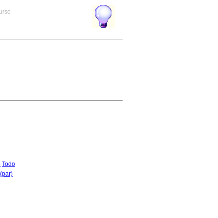
curso
o
Todo
(par)