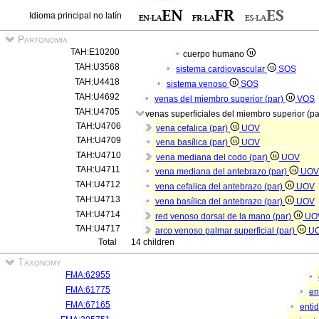
Idioma principal no latín
Partonomia
TAH:E10200
cuerpo humano
TAH:U3568
sistema cardiovascular
SOS
TAH:U4418
sistema venoso
SOS
TAH:U4692
venas del miembro superior (par)
VOS
TAH:U4705
venas superficiales del miembro superior (p
TAH:U4706
vena cefalica (par)
UOV
TAH:U4709
vena basílica (par)
UOV
TAH:U4710
vena mediana del codo (par)
UOV
TAH:U4711
vena mediana del antebrazo (par)
UOV
TAH:U4712
vena cefalica del antebrazo (par)
UOV
TAH:U4713
vena basílica del antebrazo (par)
UOV
TAH:U4714
red venoso dorsal de la mano (par)
UO
TAH:U4717
arco venoso palmar superficial (par)
U
Total
14 children
Taxonomy
FMA:62955
FMA:61775
en
FMA:67165
enti