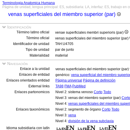
Terminologia Anatomica Humana
Página de unidad, lengua principal: ES, subsidiaria: LA, interfaz: ES, trabajo en 
venas superficiales del miembro superior (par)
Identificación
Término latino oficial
venae superficiales membri superioris (par)
Término oficial
venas superficiales del miembro superior (par)
Identificador de unidad
TAH:U4705
Tipo de unidad
par de junto
Materialidad
material
Navegación
Enlace a la unidad
venas superficiales del miembro superior (par)
Enlaces de entidad
genérico:
vena superficial del miembro superio
Enlaces orientados entidad
Página universal
Página de definición
External links
TA98
FMA
PubMed
Enlaces partonomicos
Nivel 2: sistema venoso
Corto
Todo
Nivel 3: venas del miembro superior (par)
Cort
Nivel 4:
venas superficiales del miembro superi
Enlaces taxonómicos
Nivel 2: segmento de órgano
Corto
Todo
Nivel 3:
vena
Nivel 4:
división de la vena subclavia
Idioma subsidiaria con latín