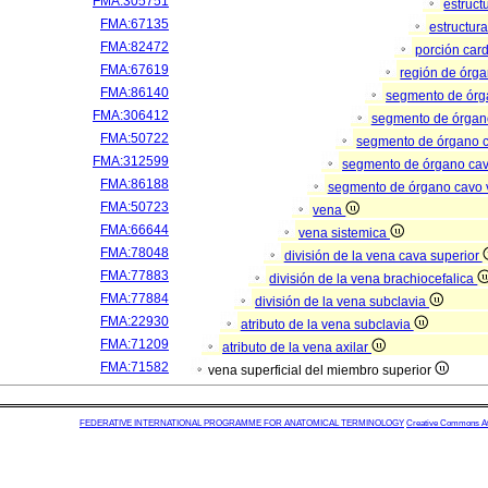
FMA:305751
estruc
FMA:67135
estructur
FMA:82472
porción car
FMA:67619
región de órg
FMA:86140
segmento de ór
FMA:306412
segmento de órgan
FMA:50722
segmento de órgano 
FMA:312599
segmento de órgano ca
FMA:86188
segmento de órgano cavo
FMA:50723
vena
FMA:66644
vena sistemica
FMA:78048
división de la vena cava superior
FMA:77883
división de la vena brachiocefalica
FMA:77884
división de la vena subclavia
FMA:22930
atributo de la vena subclavia
FMA:71209
atributo de la vena axilar
FMA:71582
vena superficial del miembro superior
FEDERATIVE INTERNATIONAL PROGRAMME FOR ANATOMICAL TERMINOLOGY
Creative Commons Attr