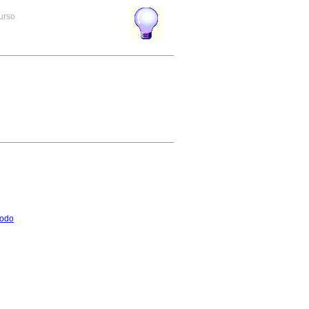
curso
odo