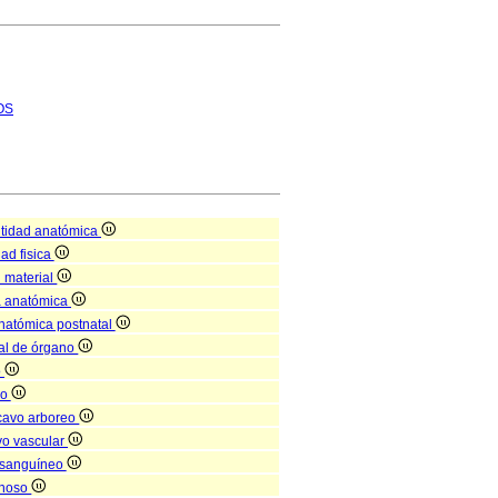
OS
tidad anatómica
dad fisica
d material
a anatómica
anatómica postnatal
nal de órgano
o
no
cavo arboreo
vo vascular
 sanguíneo
enoso