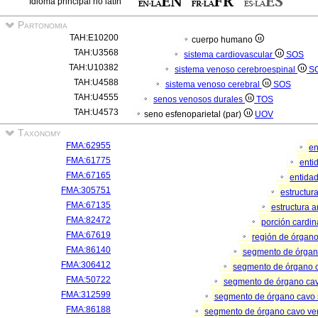
Idioma principal no latín
Partonomia
TAH:E10200
cuerpo humano
TAH:U3568
sistema cardiovascular
SOS
TAH:U10382
sistema venoso cerebroespinal
S
TAH:U4588
sistema venoso cerebral
SOS
TAH:U4555
senos venosos durales
TOS
TAH:U4573
seno esfenoparietal (par)
UOV
Taxonomy
FMA:62955
en
FMA:61775
enti
FMA:67165
entida
FMA:305751
estructur
FMA:67135
estructura 
FMA:82472
porción cardi
FMA:67619
región de órgan
FMA:86140
segmento de órga
FMA:306412
segmento de órgano 
FMA:50722
segmento de órgano ca
FMA:312599
segmento de órgano cavo
FMA:86188
segmento de órgano cavo v