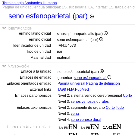
Terminologia Anatomica Humana
Página de unidad, lengua principal: ES, subsidiaria: LA, interfaz: ES, trabajo en 
seno esfenoparietal (par)
Identificación
Término latino oficial
sinus sphenoparietalis (par)
Término oficial
seno esfenoparietal (par)
Identificador de unidad
TAH:U4573
Tipo de unidad
par
Materialidad
material
Navegación
Enlace a la unidad
seno esfenoparietal (par)
Enlaces de entidad
genérico:
seno esfenoparietal
Enlaces orientados entidad
Página universal
Página de definición
External links
TA98
FMA
PubMed
Enlaces partonomicos
Nivel 2: sistema venoso cerebroespinal
Corto
T
Nivel 3:
senos venosos durales
Enlaces taxonómicos
Nivel 2: segmento de órgano
Corto
Todo
Nivel 3:
vena
Nivel 4:
seno venoso dural
Idioma subsidiaria con latín