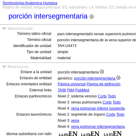
Terminologia Anatomica Humana
Página de unidad, lengua principal: ES, subsidiaria: LA, interfaz: ES, trabajo en 
porción intersegmentaria
Identificación
Término latino oficial
pars intersegmentalis
venae superioris pulmonis
Término oficial
porción intersegmentaria
de la vena superior d
Identificador de unidad
TAH:U4473
Tipo de unidad
simple
Materialidad
material
Navegación
Enlace a la unidad
porción intersegmentaria
Enlaces de entidad
genérico:
porción intersegmentaria
Enlaces orientados entidad
Página universal
Página de definición
External links
TA98
FMA
PubMed
Enlaces partonomicos
Nivel 2: sistema venoso
Corto
Todo
Nivel 3: venas pulmonares
Corto
Todo
Nivel 4:
vena pulmonar inferior izquierda
Enlaces taxonómicos
Nivel 2: segmento de órgano
Corto
Todo
Nivel 3:
vena
Nivel 4:
vena pulmonar intersegmentaria
Idioma subsidiaria con latín