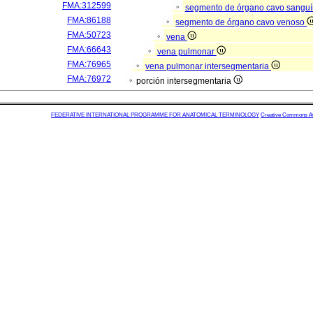
FMA:312599
segmento de órgano cavo sangu
FMA:86188
segmento de órgano cavo venoso
FMA:50723
vena
FMA:66643
vena pulmonar
FMA:76965
vena pulmonar intersegmentaria
FMA:76972
porción intersegmentaria
FEDERATIVE INTERNATIONAL PROGRAMME FOR ANATOMICAL TERMINOLOGY
Creative Commons Attr