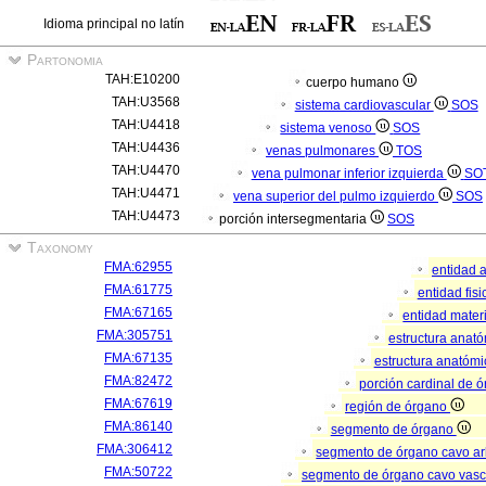
Idioma principal no latín
Partonomia
TAH:E10200
cuerpo humano
TAH:U3568
sistema cardiovascular
SOS
TAH:U4418
sistema venoso
SOS
TAH:U4436
venas pulmonares
TOS
TAH:U4470
vena pulmonar inferior izquierda
SO
TAH:U4471
vena superior del pulmo izquierdo
SOS
TAH:U4473
porción intersegmentaria
SOS
Taxonomy
FMA:62955
entidad 
FMA:61775
entidad fis
FMA:67165
entidad mater
FMA:305751
estructura anat
FMA:67135
estructura anatómi
FMA:82472
porción cardinal de 
FMA:67619
región de órgano
FMA:86140
segmento de órgano
FMA:306412
segmento de órgano cavo a
FMA:50722
segmento de órgano cavo vasc