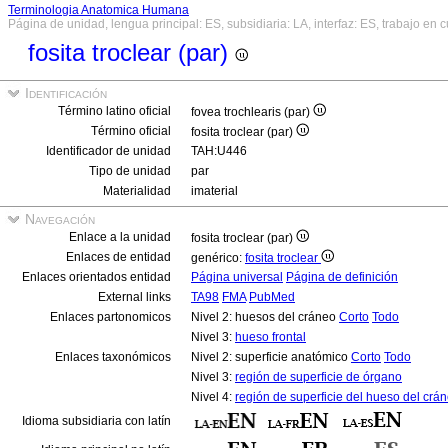
Terminologia Anatomica Humana
Página de unidad, lengua principal: ES, subsidiaria: LA, interfaz: ES, trabajo en 
fosita troclear (par)
Identificación
Término latino oficial
fovea trochlearis (par)
Término oficial
fosita troclear (par)
Identificador de unidad
TAH:U446
Tipo de unidad
par
Materialidad
imaterial
Navegación
Enlace a la unidad
fosita troclear (par)
Enlaces de entidad
genérico:
fosita troclear
Enlaces orientados entidad
Página universal
Página de definición
External links
TA98
FMA
PubMed
Enlaces partonomicos
Nivel 2: huesos del cráneo
Corto
Todo
Nivel 3:
hueso frontal
Enlaces taxonómicos
Nivel 2: superficie anatómico
Corto
Todo
Nivel 3:
región de superficie de órgano
Nivel 4:
región de superficie del hueso del crá
Idioma subsidiaria con latín