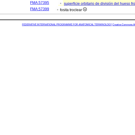
FMA:57395
superficie orbitario de división del hueso fr
FMA:57399
fosita troclear
FEDERATIVE INTERNATIONAL PROGRAMME FOR ANATOMICAL TERMINOLOGY
Creative Commons Attr