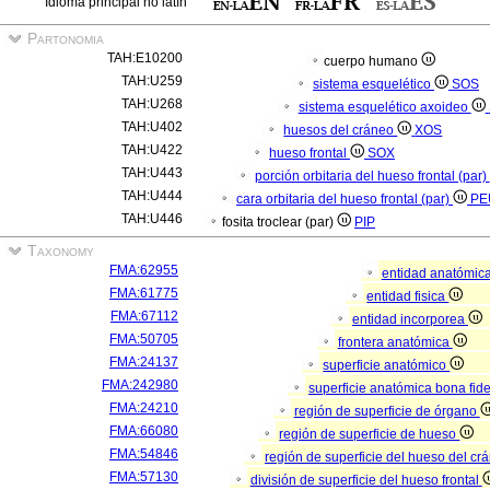
Idioma principal no latín
Partonomia
TAH:E10200
cuerpo humano
TAH:U259
sistema esquelético
SOS
TAH:U268
sistema esquelético axoideo
TAH:U402
huesos del cráneo
XOS
TAH:U422
hueso frontal
SOX
TAH:U443
porción orbitaria del hueso frontal (par)
TAH:U444
cara orbitaria del hueso frontal (par)
PE
TAH:U446
fosita troclear (par)
PIP
Taxonomy
FMA:62955
entidad anatómic
FMA:61775
entidad fisica
FMA:67112
entidad incorporea
FMA:50705
frontera anatómica
FMA:24137
superficie anatómico
FMA:242980
superficie anatómica bona fid
FMA:24210
región de superficie de órgano
FMA:66080
región de superficie de hueso
FMA:54846
región de superficie del hueso del c
FMA:57130
división de superficie del hueso frontal