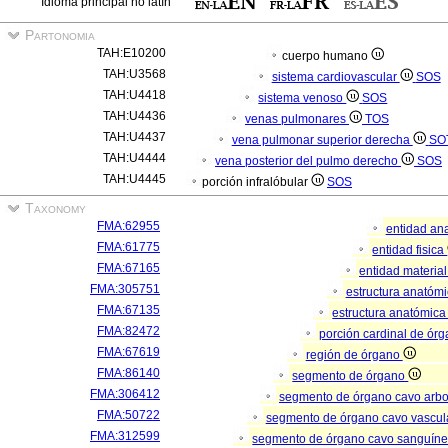
Idioma principal no latín
Partonomia
TAH:E10200
cuerpo humano
TAH:U3568
sistema cardiovascular
SOS
TAH:U4418
sistema venoso
SOS
TAH:U4436
venas pulmonares
TOS
TAH:U4437
vena pulmonar superior derecha
SO
TAH:U4444
vena posterior del pulmo derecho
SOS
TAH:U4445
porción infralóbular
SOS
Taxonomy
FMA:62955
entidad an
FMA:61775
entidad fisica
FMA:67165
entidad materia
FMA:305751
estructura anatóm
FMA:67135
estructura anatómica
FMA:82472
porción cardinal de ór
FMA:67619
región de órgano
FMA:86140
segmento de órgano
FMA:306412
segmento de órgano cavo arb
FMA:50722
segmento de órgano cavo vascul
FMA:312599
segmento de órgano cavo sanguín