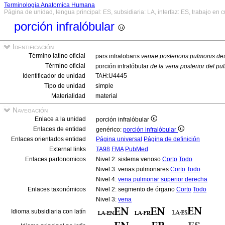
Terminologia Anatomica Humana
Página de unidad, lengua principal: ES, subsidiaria: LA, interfaz: ES, trabajo en 
porción infralóbular
Identificación
Término latino oficial
pars infralobaris
venae posterioris pulmonis dex
Término oficial
porción infralóbular
de la vena posterior del p
Identificador de unidad
TAH:U4445
Tipo de unidad
simple
Materialidad
material
Navegación
Enlace a la unidad
porción infralóbular
Enlaces de entidad
genérico:
porción infralóbular
Enlaces orientados entidad
Página universal
Página de definición
External links
TA98
FMA
PubMed
Enlaces partonomicos
Nivel 2: sistema venoso
Corto
Todo
Nivel 3: venas pulmonares
Corto
Todo
Nivel 4:
vena pulmonar superior derecha
Enlaces taxonómicos
Nivel 2: segmento de órgano
Corto
Todo
Nivel 3:
vena
Idioma subsidiaria con latín