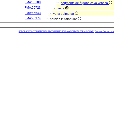
FMA:86188
segmento de órgano cavo venoso
FMA:50723
vena
FMA:66643
vena pulmonar
FMA:76974
porción infralóbular
FEDERATIVE INTERNATIONAL PROGRAMME FOR ANATOMICAL TERMINOLOGY
Creative Commons Attr