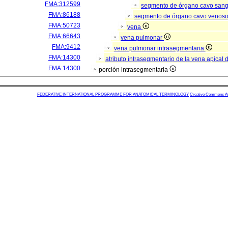
FMA:312599
segmento de órgano cavo san
FMA:86188
segmento de órgano cavo venos
FMA:50723
vena
FMA:66643
vena pulmonar
FMA:9412
vena pulmonar intrasegmentaria
FMA:14300
atributo intrasegmentario de la vena apical
FMA:14300
porción intrasegmentaria
FEDERATIVE INTERNATIONAL PROGRAMME FOR ANATOMICAL TERMINOLOGY
Creative Commons Attr