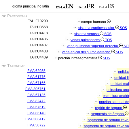
Idioma principal no latín
Partonomia
TAH:E10200
cuerpo humano
TAH:U3568
sistema cardiovascular
SOS
TAH:U4418
sistema venoso
SOS
TAH:U4436
venas pulmonares
TOS
TAH:U4437
vena pulmonar superior derecha
SO
TAH:U4438
vena apical del pulmo derecho
SOS
TAH:U4439
porción intrasegmentaria
SOS
Taxonomy
FMA:62955
entida
FMA:61775
entidad f
FMA:67165
entidad mat
FMA:305751
estructura an
FMA:67135
estructura anató
FMA:82472
porción cardinal d
FMA:67619
región de órgano
FMA:86140
segmento de órgano
FMA:306412
segmento de órgano cavo
FMA:50722
segmento de órgano cavo va