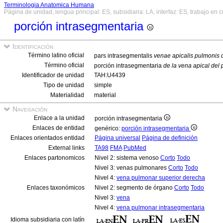
Terminologia Anatomica Humana
Página de unidad, lengua principal: ES, subsidiaria: LA, interfaz: ES, trabajo en 
porción intrasegmentaria
Identificación
Término latino oficial
pars intrasegmentalis
venae apicalis pulmonis d
Término oficial
porción intrasegmentaria
de la vena apical del
Identificador de unidad
TAH:U4439
Tipo de unidad
simple
Materialidad
material
Navegación
Enlace a la unidad
porción intrasegmentaria
Enlaces de entidad
genérico:
porción intrasegmentaria
Enlaces orientados entidad
Página universal
Página de definición
External links
TA98
FMA
PubMed
Enlaces partonomicos
Nivel 2: sistema venoso
Corto
Todo
Nivel 3: venas pulmonares
Corto
Todo
Nivel 4:
vena pulmonar superior derecha
Enlaces taxonómicos
Nivel 2: segmento de órgano
Corto
Todo
Nivel 3:
vena
Nivel 4:
vena pulmonar intrasegmentaria
Idioma subsidiaria con latín