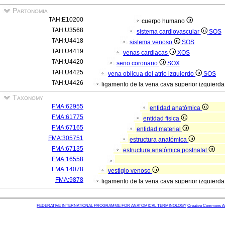
Partonomia
TAH:E10200
cuerpo humano
TAH:U3568
sistema cardiovascular
SOS
TAH:U4418
sistema venoso
SOS
TAH:U4419
venas cardiacas
XOS
TAH:U4420
seno coronario
SOX
TAH:U4425
vena oblicua del atrio izquierdo
SOS
TAH:U4426
ligamento de la vena cava superior izquierd
Taxonomy
FMA:62955
entidad anatómica
FMA:61775
entidad fisica
FMA:67165
entidad material
FMA:305751
estructura anatómica
FMA:67135
estructura anatómica postnatal
FMA:16558
FMA:14078
vestigio venoso
FMA:9878
ligamento de la vena cava superior izquierd
FEDERATIVE INTERNATIONAL PROGRAMME FOR ANATOMICAL TERMINOLOGY
Creative Commons Attr