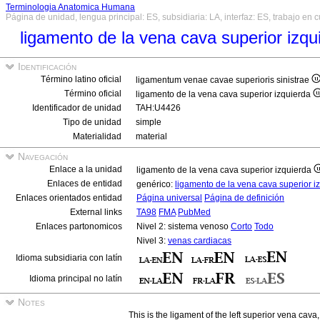
Terminologia Anatomica Humana
Página de unidad, lengua principal: ES, subsidiaria: LA, interfaz: ES, trabajo en 
ligamento de la vena cava superior izq
Identificación
Término latino oficial
ligamentum venae cavae superioris sinistrae
Término oficial
ligamento de la vena cava superior izquierda
Identificador de unidad
TAH:U4426
Tipo de unidad
simple
Materialidad
material
Navegación
Enlace a la unidad
ligamento de la vena cava superior izquierda
Enlaces de entidad
genérico:
ligamento de la vena cava superior i
Enlaces orientados entidad
Página universal
Página de definición
External links
TA98
FMA
PubMed
Enlaces partonomicos
Nivel 2: sistema venoso
Corto
Todo
Nivel 3:
venas cardiacas
Idioma subsidiaria con latín
Idioma principal no latín
Notes
This is the ligament of the left superior vena cava