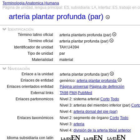
Terminologia Anatomica Humana
Página de unidad, lengua principal: ES, subsidiaria: LA, interfaz: ES, trabajo en 
arteria plantar profunda (par)
Identificación
Término latino oficial
arteria plantaris profunda (par)
Término oficial
arteria plantar profunda (par)
Identificador de unidad
TAH:U4394
Tipo de unidad
par
Materialidad
material
Navegación
Enlace a la unidad
arteria plantar profunda (par)
Enlaces de entidad
genérico:
arteria plantar profunda
Enlaces orientados entidad
Página universal
Página de definición
External links
TA98
FMA
PubMed
Enlaces partonomicos
Nivel 2: sistema arterial
Corto
Todo
Nivel 3: arterias del miembro inferior (par)
Cort
Nivel 4:
arteria dorsal del pie (par)
Enlaces taxonómicos
Nivel 2: segmento de órgano
Corto
Todo
Nivel 3:
arteria
Nivel 4:
división de la arteria tibial anterior
Idioma subsidiaria con latín