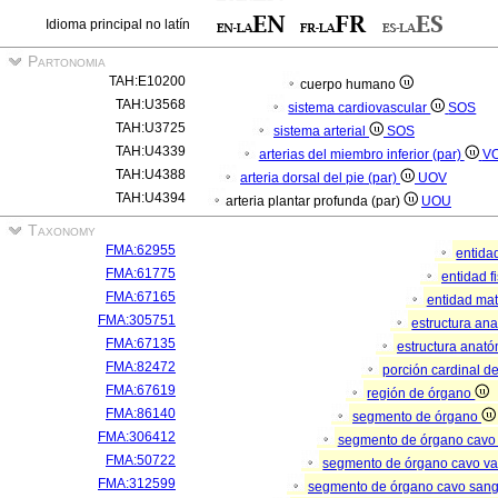
Idioma principal no latín
Partonomia
TAH:E10200
cuerpo humano
TAH:U3568
sistema cardiovascular
SOS
TAH:U3725
sistema arterial
SOS
TAH:U4339
arterias del miembro inferior (par)
V
TAH:U4388
arteria dorsal del pie (par)
UOV
TAH:U4394
arteria plantar profunda (par)
UOU
Taxonomy
FMA:62955
entida
FMA:61775
entidad f
FMA:67165
entidad mat
FMA:305751
estructura an
FMA:67135
estructura anató
FMA:82472
porción cardinal d
FMA:67619
región de órgano
FMA:86140
segmento de órgano
FMA:306412
segmento de órgano cavo
FMA:50722
segmento de órgano cavo va
FMA:312599
segmento de órgano cavo san