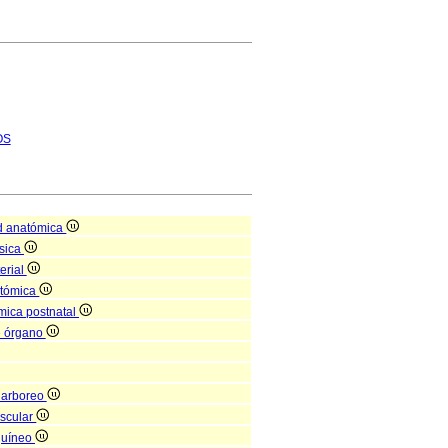
OS
d anatómica
isica
erial
atómica
mica postnatal
e órgano
 arboreo
scular
guíneo