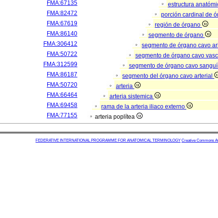
FMA:67135
estructura anatómi
FMA:82472
porción cardinal de 
FMA:67619
región de órgano
FMA:86140
segmento de órgano
FMA:306412
segmento de órgano cavo a
FMA:50722
segmento de órgano cavo vasc
FMA:312599
segmento de órgano cavo sangu
FMA:86187
segmento del órgano cavo arterial
FMA:50720
arteria
FMA:66464
arteria sistemica
FMA:69458
rama de la arteria iliaco externo
FMA:77155
arteria poplítea
FEDERATIVE INTERNATIONAL PROGRAMME FOR ANATOMICAL TERMINOLOGY
Creative Commons Attr