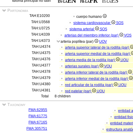
Idioma principal no latín
Partonomia
TAH:E10200
cuerpo humano
TAH:U3568
sistema cardiovascular
SOS
TAH:U3725
sistema arterial
SOS
TAH:U4339
arterias del miembro inferior (par)
VOS
TAH:U4373
arteria poplítea (par)
UOV
TAH:U4374
arteria superior lateral de la rodilla (par)
TAH:U4375
arteria superior medial de la rodilla (par)
TAH:U4376
arteria media de la rodilla (par)
UOU
TAH:U4377
arterias surales (par)
VOU
TAH:U4378
arteria inferior lateral de la rodilla (par)
TAH:U4379
arteria inferior medial de la rodilla (par)
TAH:U4380
red articular de la rodilla (par)
UOU
TAH:U4381
red patelar (par)
UOU
Total
8 children
Taxonomy
FMA:62955
entidad 
FMA:61775
entidad fis
FMA:67165
entidad mater
FMA:305751
estructura anat