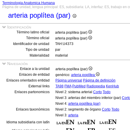
Terminologia Anatomica Humana
Página de unidad, lengua principal: ES, subsidiaria: LA, interfaz: ES, trabajo en 
arteria poplítea (par)
Identificación
Término latino oficial
arteria poplitea (par)
Término oficial
arteria poplítea (par)
Identificador de unidad
TAH:U4373
Tipo de unidad
par
Materialidad
material
Navegación
Enlace a la unidad
arteria poplítea (par)
Enlaces de entidad
genérico:
arteria poplítea
Enlaces orientados entidad
Página universal
Página de definición
External links
TA98
FMA
PubMed
Radiopedia
KenHub
Enlaces partonomicos
Nivel 2: sistema arterial
Corto
Todo
Nivel 3: arterias del miembro inferior (par)
Cort
Nivel 4:
arteria poplítea (par)
Enlaces taxonómicos
Nivel 2: segmento de órgano
Corto
Todo
Nivel 3:
arteria
Idioma subsidiaria con latín