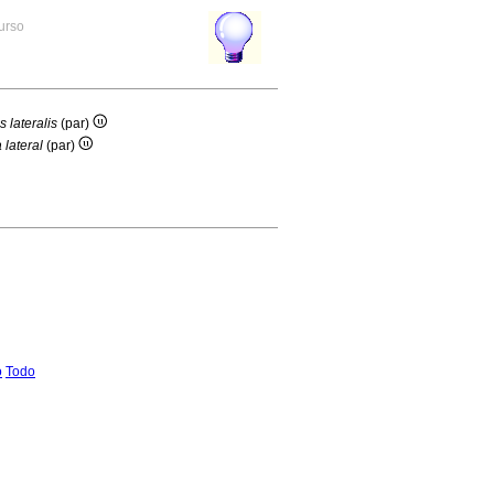
curso
 lateralis
(par)
 lateral
(par)
o
Todo