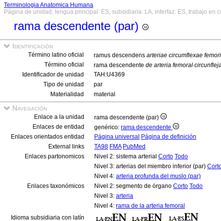
Terminologia Anatomica Humana
Página de unidad, lengua principal: ES, subsidiaria: LA, interfaz: ES, trabajo en 
rama descendente (par)
Identificación
Término latino oficial
ramus descendens
arteriae circumflexae femoris
Término oficial
rama descendente
de arteria femoral circunfleja
Identificador de unidad
TAH:U4369
Tipo de unidad
par
Materialidad
material
Navegación
Enlace a la unidad
rama descendente (par)
Enlaces de entidad
genérico:
rama descendente
Enlaces orientados entidad
Página universal
Página de definición
External links
TA98
FMA
PubMed
Enlaces partonomicos
Nivel 2: sistema arterial
Corto
Todo
Nivel 3: arterias del miembro inferior (par)
Cort
Nivel 4:
arteria profunda del muslo (par)
Enlaces taxonómicos
Nivel 2: segmento de órgano
Corto
Todo
Nivel 3:
arteria
Nivel 4:
rama de la arteria femoral
Idioma subsidiaria con latín