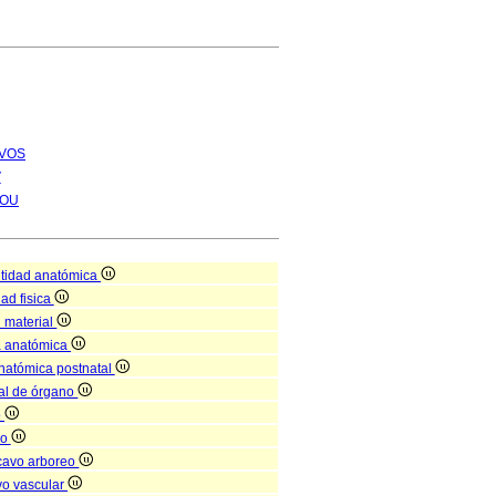
VOS
V
OU
tidad anatómica
dad fisica
d material
a anatómica
anatómica postnatal
nal de órgano
o
no
cavo arboreo
vo vascular