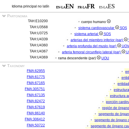
Idioma principal no latín
Partonomia
TAH:E10200
cuerpo humano
TAH:U3568
sistema cardiovascular
SOS
TAH:U3725
sistema arterial
SOS
TAH:U4339
arterias del miembro inferior (par)
TAH:U4360
arteria profunda del muslo (par)
UO
TAH:U4367
arteria femoral circunflejo lateral (par)
U
TAH:U4369
rama descendente (par)
UOU
Taxonomy
FMA:62955
en
FMA:61775
enti
FMA:67165
entida
FMA:305751
estructur
FMA:67135
estructura 
FMA:82472
porción cardi
FMA:67619
región de órgan
FMA:86140
segmento de órga
FMA:306412
segmento de órgano 
FMA:50722
segmento de órgano ca