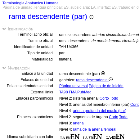
Terminologia Anatomica Humana
Página de unidad, lengua principal: ES, subsidiaria: LA, interfaz: ES, trabajo en 
rama descendente (par)
Identificación
Término latino oficial
ramus descendens
arteriae circumflexae femor
Término oficial
rama descendente
de arteria femoral circunflej
Identificador de unidad
TAH:U4366
Tipo de unidad
par
Materialidad
material
Navegación
Enlace a la unidad
rama descendente (par)
Enlaces de entidad
genérico:
rama descendente
Enlaces orientados entidad
Página universal
Página de definición
External links
TA98
FMA
PubMed
Enlaces partonomicos
Nivel 2: sistema arterial
Corto
Todo
Nivel 3: arterias del miembro inferior (par)
Cort
Nivel 4:
arteria profunda del muslo (par)
Enlaces taxonómicos
Nivel 2: segmento de órgano
Corto
Todo
Nivel 3:
arteria
Nivel 4:
rama de la arteria femoral
Idioma subsidiaria con latín