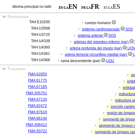
Idioma principal no latín
Partonomia
TAH:E10200
cuerpo humano
TAH:U3568
sistema cardiovascular
SOS
TAH:U3725
sistema arterial
SOS
TAH:U4339
arterias del miembro inferior (par)
TAH:U4360
arteria profunda del muslo (par)
UO
TAH:U4361
arteria femoral circunflejo medial (par)
TAH:U4366
rama descendente (par)
UOU
Taxonomy
FMA:62955
en
FMA:61775
enti
FMA:67165
entida
FMA:305751
estructur
FMA:67135
estructura 
FMA:82472
porción cardi
FMA:67619
región de órgan
FMA:86140
segmento de órga
FMA:306412
segmento de órgano 
FMA:50722
segmento de órgano ca