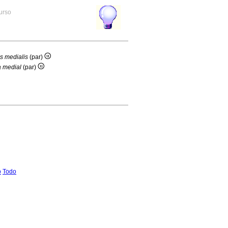
curso
is medialis
(par)
a medial
(par)
o
Todo