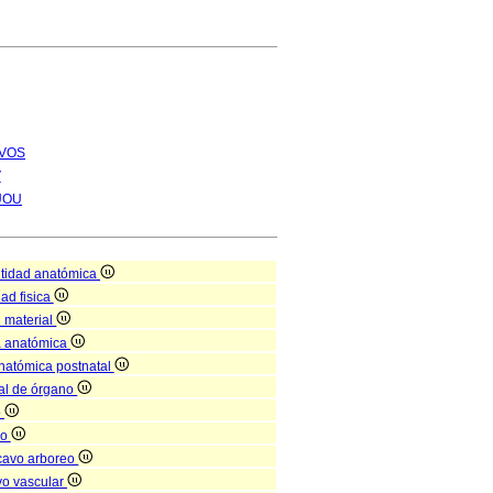
VOS
V
UOU
tidad anatómica
dad fisica
d material
a anatómica
anatómica postnatal
nal de órgano
o
no
cavo arboreo
vo vascular