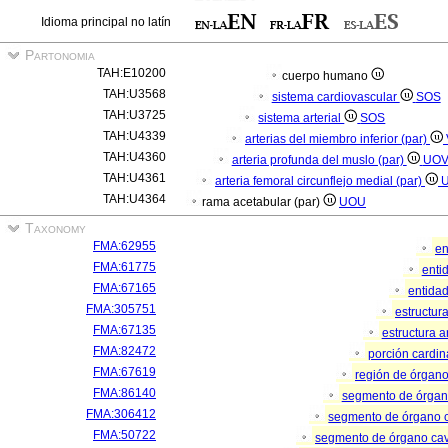
Idioma principal no latín
Partonomia
TAH:E10200
cuerpo humano
TAH:U3568
sistema cardiovascular
SOS
TAH:U3725
sistema arterial
SOS
TAH:U4339
arterias del miembro inferior (par)
TAH:U4360
arteria profunda del muslo (par)
UO
TAH:U4361
arteria femoral circunflejo medial (par)
TAH:U4364
rama acetabular (par)
UOU
Taxonomy
FMA:62955
en
FMA:61775
enti
FMA:67165
entida
FMA:305751
estructur
FMA:67135
estructura 
FMA:82472
porción cardi
FMA:67619
región de órgan
FMA:86140
segmento de órga
FMA:306412
segmento de órgano 
FMA:50722
segmento de órgano ca