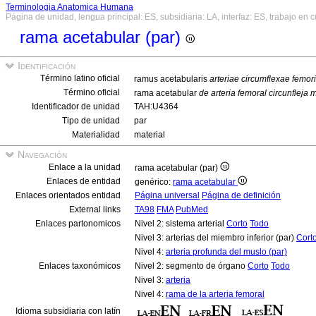
Terminologia Anatomica Humana
Página de unidad, lengua principal: ES, subsidiaria: LA, interfaz: ES, trabajo en 
rama acetabular (par)
Identificación
Término latino oficial
ramus acetabularis
arteriae circumflexae femor
Término oficial
rama acetabular
de arteria femoral circunfleja 
Identificador de unidad
TAH:U4364
Tipo de unidad
par
Materialidad
material
Navegación
Enlace a la unidad
rama acetabular (par)
Enlaces de entidad
genérico:
rama acetabular
Enlaces orientados entidad
Página universal
Página de definición
External links
TA98
FMA
PubMed
Enlaces partonomicos
Nivel 2: sistema arterial
Corto
Todo
Nivel 3: arterias del miembro inferior (par)
Cort
Nivel 4:
arteria profunda del muslo (par)
Enlaces taxonómicos
Nivel 2: segmento de órgano
Corto
Todo
Nivel 3:
arteria
Nivel 4:
rama de la arteria femoral
Idioma subsidiaria con latín