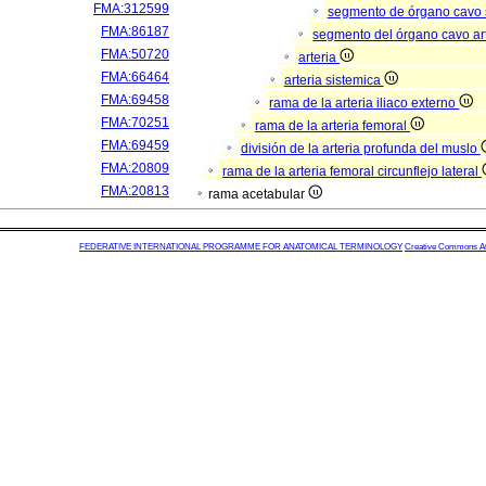
FMA:312599
segmento de órgano cavo
FMA:86187
segmento del órgano cavo ar
FMA:50720
arteria
FMA:66464
arteria sistemica
FMA:69458
rama de la arteria iliaco externo
FMA:70251
rama de la arteria femoral
FMA:69459
división de la arteria profunda del muslo
FMA:20809
rama de la arteria femoral circunflejo lateral
FMA:20813
rama acetabular
FEDERATIVE INTERNATIONAL PROGRAMME FOR ANATOMICAL TERMINOLOGY
Creative Commons Attr