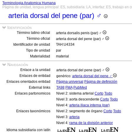
Terminologia Anatomica Humana
Página de unidad, lengua principal: ES, subsidiaria: LA, interfaz: ES, trabajo en 
arteria dorsal del pene (par) ♂
Identificación
Término latino oficial
arteria dorsalis penis (par) ♂
Término oficial
arteria dorsal del pene (par) ♂
Identificador de unidad
TAH:U4334
Tipo de unidad
par
Materialidad
material
Navegación
Enlace a la unidad
arteria dorsal del pene (par) ♂
Enlaces de entidad
genérico:
arteria dorsal del pene ♂
Enlaces orientados entidad
Página universal
Página de definición
External links
TA98
FMA
PubMed
Enlaces partonomicos
Nivel 2: sistema arterial
Corto
Todo
Nivel 3: aorta descendente
Corto
Todo
Nivel 4:
arteria iliaca interna (par)
Enlaces taxonómicos
Nivel 2: segmento de órgano
Corto
Todo
Nivel 3:
arteria
Nivel 4:
rama de la división anterior
Idioma subsidiaria con latín