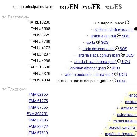
Idioma principal no latín
Partonomia
TAH:E10200
cuerpo humano
TAH:U3568
sistema cardiovascular
TAH:U3725
sistema arterial
SOS
TAH:U3769
aorta
SOS
TAH:U4173
aorta descendente
SOS
TAH:U4287
arteria iliaca común (par)
UOS
TAH:U4288
arteria iliaca interna (par)
UOU
TAH:U15688
división anterior (par)
UOU
TAH:U4326
arteria pudenda interna (par)
UOU
TAH:U4334
arteria dorsal del pene (par) ♂
UOU
Taxonomy
FMA:62955
enti
FMA:61775
entidad
FMA:67165
entidad m
FMA:305751
estructura 
FMA:67135
estructura an
FMA:82472
porción cardina
FMA:67619
región de órgano