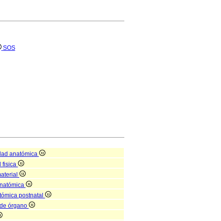
SOS
dad anatómica
 fisica
aterial
anatómica
atómica postnatal
l de órgano