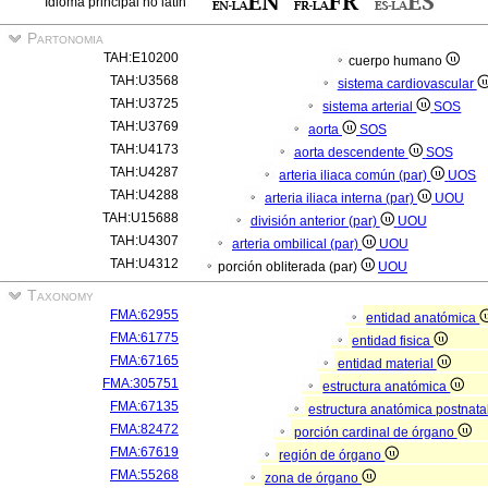
Idioma principal no latín
Partonomia
TAH:E10200
cuerpo humano
TAH:U3568
sistema cardiovascular
TAH:U3725
sistema arterial
SOS
TAH:U3769
aorta
SOS
TAH:U4173
aorta descendente
SOS
TAH:U4287
arteria iliaca común (par)
UOS
TAH:U4288
arteria iliaca interna (par)
UOU
TAH:U15688
división anterior (par)
UOU
TAH:U4307
arteria ombilical (par)
UOU
TAH:U4312
porción obliterada (par)
UOU
Taxonomy
FMA:62955
entidad anatómica
FMA:61775
entidad fisica
FMA:67165
entidad material
FMA:305751
estructura anatómica
FMA:67135
estructura anatómica postnata
FMA:82472
porción cardinal de órgano
FMA:67619
región de órgano
FMA:55268
zona de órgano