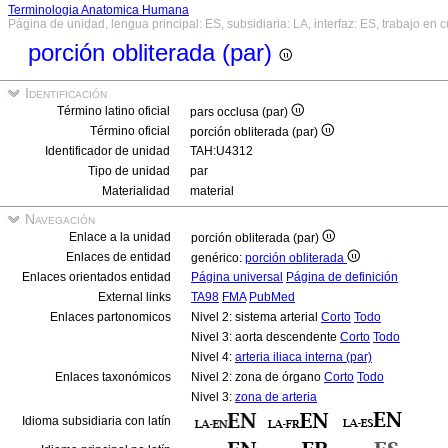
Terminologia Anatomica Humana
Página de unidad, lengua principal: ES, subsidiaria: LA, interfaz: ES, trabajo en 
porción obliterada (par)
Identificación
Término latino oficial
pars occlusa (par)
Término oficial
porción obliterada (par)
Identificador de unidad
TAH:U4312
Tipo de unidad
par
Materialidad
material
Navegación
Enlace a la unidad
porción obliterada (par)
Enlaces de entidad
genérico:
porción obliterada
Enlaces orientados entidad
Página universal
Página de definición
External links
TA98
FMA
PubMed
Enlaces partonomicos
Nivel 2: sistema arterial
Corto
Todo
Nivel 3: aorta descendente
Corto
Todo
Nivel 4:
arteria iliaca interna (par)
Enlaces taxonómicos
Nivel 2: zona de órgano
Corto
Todo
Nivel 3:
zona de arteria
Idioma subsidiaria con latín