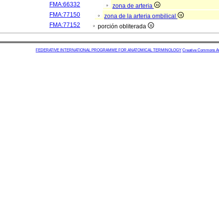
FMA:66332
zona de arteria
FMA:77150
zona de la arteria ombilical
FMA:77152
porción obliterada
FEDERATIVE INTERNATIONAL PROGRAMME FOR ANATOMICAL TERMINOLOGY
Creative Commons Attr