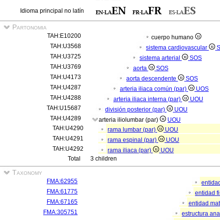
Idioma principal no latín
Partonomia
TAH:E10200
cuerpo humano
TAH:U3568
sistema cardiovascular
TAH:U3725
sistema arterial
SOS
TAH:U3769
aorta
SOS
TAH:U4173
aorta descendente
SOS
TAH:U4287
arteria iliaca común (par)
UOS
TAH:U4288
arteria iliaca interna (par)
UOU
TAH:U15687
división posterior (par)
UOU
TAH:U4289
arteria iliolumbar (par)
UOU
TAH:U4290
rama lumbar (par)
UOU
TAH:U4291
rama espinal (par)
UOU
TAH:U4292
rama iliaca (par)
UOU
Total
3 children
Taxonomy
FMA:62955
entida
FMA:61775
entidad f
FMA:67165
entidad mat
FMA:305751
estructura an