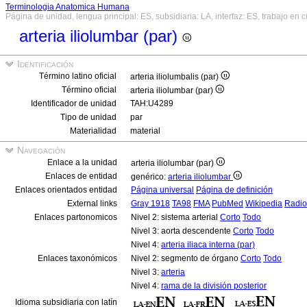
Terminologia Anatomica Humana
Página de unidad, lengua principal: ES, subsidiaria: LA, interfaz: ES, trabajo en 
arteria iliolumbar (par)
Identificación
Término latino oficial
arteria iliolumbalis (par)
Término oficial
arteria iliolumbar (par)
Identificador de unidad
TAH:U4289
Tipo de unidad
par
Materialidad
material
Navegación
Enlace a la unidad
arteria iliolumbar (par)
Enlaces de entidad
genérico:
arteria iliolumbar
Enlaces orientados entidad
Página universal
Página de definición
External links
Gray 1918
TA98
FMA
PubMed
Wikipedia
Radio
Enlaces partonomicos
Nivel 2: sistema arterial
Corto
Todo
Nivel 3: aorta descendente
Corto
Todo
Nivel 4:
arteria iliaca interna (par)
Enlaces taxonómicos
Nivel 2: segmento de órgano
Corto
Todo
Nivel 3:
arteria
Nivel 4:
rama de la división posterior
Idioma subsidiaria con latín