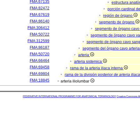
FMA:67135
estructura anató
FMA:82472
porción cardinal d
FMA:67619
región de órgano
FMA:86140
segmento de órgano
FMA:306412
segmento de órgano cavo
FMA:50722
segmento de órgano cavo va
FMA:312599
segmento de órgano cavo san
FMA:86187
segmento del órgano cavo arteria
FMA:50720
arteria
FMA:66464
arteria sistemica
FMA:69458
rama de la arteria iliaca interna
FMA:69804
rama de la división posterior
de arteria iliac
FMA:18845
arteria iliolumbar
FEDERATIVE INTERNATIONAL PROGRAMME FOR ANATOMICAL TERMINOLOGY
Creative Commons Attr