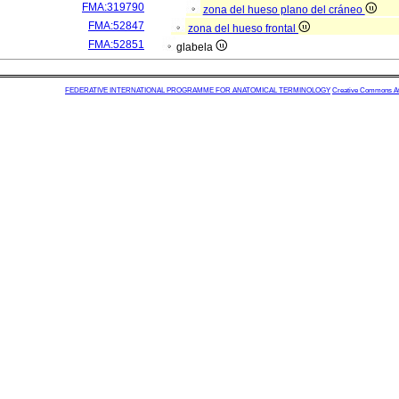
FMA:319790
zona del hueso plano del cráneo
FMA:52847
zona del hueso frontal
FMA:52851
glabela
FEDERATIVE INTERNATIONAL PROGRAMME FOR ANATOMICAL TERMINOLOGY
Creative Commons Attr