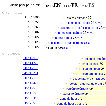
Idioma principal no latín
Partonomia
TAH:E10200
cuerpo humano
TAH:U259
sistema esquelético
SOS
TAH:U268
sistema esquelético axoideo
S
TAH:U402
huesos del cráneo
XOS
TAH:U422
hueso frontal
SOX
TAH:U423
escama del hueso frontal
SOS
TAH:U427
glabela
SOS
Taxonomy
FMA:62955
entidad anatóm
FMA:61775
entidad fisica
FMA:67165
entidad material
FMA:305751
estructura anatómica
FMA:67135
estructura anatómica pos
FMA:82472
porción cardinal de órgano
FMA:67619
región de órgano
FMA:55268
zona de órgano
FMA:10483
zona de hueso
FMA:24010
zona de hueso plano