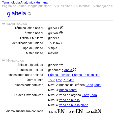
Terminologia Anatomica Humana
Página de unidad, lengua principal: ES, subsidiaria: LA, interfaz: ES, trabajo en 
glabela
Identificación
Término latino oficial
glabella
Término oficial
glabela
Official FMA term
glabella
Identificador de unidad
TAH:U427
Tipo de unidad
simple
Materialidad
material
Navegación
Enlace a la unidad
glabela
Enlaces de entidad
genérico:
glabela
Enlaces orientados entidad
Página universal
Página de definición
External links
TA98
FMA
PubMed
Enlaces partonomicos
Nivel 2: huesos del cráneo
Corto
Todo
Nivel 3:
hueso frontal
Enlaces taxonómicos
Nivel 2: zona de órgano
Corto
Todo
Nivel 3:
zona de hueso
Nivel 4:
zona de hueso plano
Idioma subsidiaria con latín