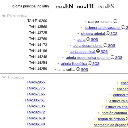
Idioma principal no latín
Partonomia
TAH:E10200
cuerpo humano
TAH:U3568
sistema cardiovascular
TAH:U3725
sistema arterial
SOS
TAH:U3769
aorta
SOS
TAH:U4173
aorta descendente
SOS
TAH:U4196
aorta abdominal
SOS
TAH:U4248
arteria mesenterica superior
SOS
TAH:U4254
arteria ileocólica
SOS
TAH:U4259
rama cólica
SOS
Taxonomy
FMA:62955
enti
FMA:61775
entidad
FMA:67165
entidad m
FMA:305751
estructura 
FMA:67135
estructura an
FMA:82472
porción cardina
FMA:67619
región de órgano
FMA:86140
segmento de órgano