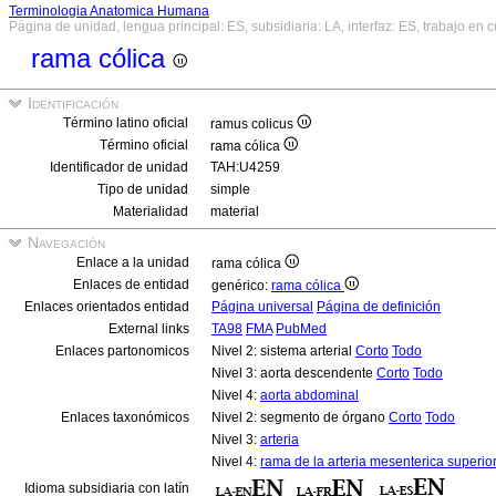
Terminologia Anatomica Humana
Página de unidad, lengua principal: ES, subsidiaria: LA, interfaz: ES, trabajo en 
rama cólica
Identificación
Término latino oficial
ramus colicus
Término oficial
rama cólica
Identificador de unidad
TAH:U4259
Tipo de unidad
simple
Materialidad
material
Navegación
Enlace a la unidad
rama cólica
Enlaces de entidad
genérico:
rama cólica
Enlaces orientados entidad
Página universal
Página de definición
External links
TA98
FMA
PubMed
Enlaces partonomicos
Nivel 2: sistema arterial
Corto
Todo
Nivel 3: aorta descendente
Corto
Todo
Nivel 4:
aorta abdominal
Enlaces taxonómicos
Nivel 2: segmento de órgano
Corto
Todo
Nivel 3:
arteria
Nivel 4:
rama de la arteria mesenterica superio
Idioma subsidiaria con latín