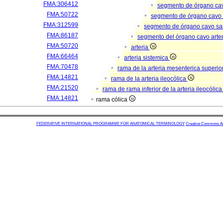
FMA:306412
segmento de órgano ca
FMA:50722
segmento de órgano cavo
FMA:312599
segmento de órgano cavo s
FMA:86187
segmento del órgano cavo arter
FMA:50720
arteria
FMA:66464
arteria sistemica
FMA:70478
rama de la arteria mesenterica superio
FMA:14821
rama de la arteria ileocólica
FMA:21520
rama de rama inferior de la arteria ileocólic
FMA:14821
rama cólica
FEDERATIVE INTERNATIONAL PROGRAMME FOR ANATOMICAL TERMINOLOGY
Creative Commons Attr