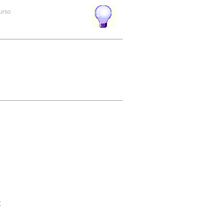
curso
r