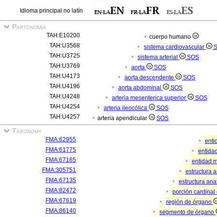
Idioma principal no latín
Partonomia
TAH:E10200
cuerpo humano
TAH:U3568
sistema cardiovascular
TAH:U3725
sistema arterial
SOS
TAH:U3769
aorta
SOS
TAH:U4173
aorta descendente
SOS
TAH:U4196
aorta abdominal
SOS
TAH:U4248
arteria mesenterica superior
SOS
TAH:U4254
arteria ileocólica
SOS
TAH:U4257
arteria apendicular
SOS
Taxonomy
FMA:62955
enti
FMA:61775
entidad
FMA:67165
entidad m
FMA:305751
estructura 
FMA:67135
estructura an
FMA:82472
porción cardina
FMA:67619
región de órgano
FMA:86140
segmento de órgano