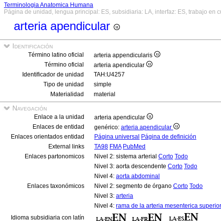
Terminologia Anatomica Humana
Página de unidad, lengua principal: ES, subsidiaria: LA, interfaz: ES, trabajo en 
arteria apendicular
Identificación
Término latino oficial
arteria appendicularis
Término oficial
arteria apendicular
Identificador de unidad
TAH:U4257
Tipo de unidad
simple
Materialidad
material
Navegación
Enlace a la unidad
arteria apendicular
Enlaces de entidad
genérico:
arteria apendicular
Enlaces orientados entidad
Página universal
Página de definición
External links
TA98
FMA
PubMed
Enlaces partonomicos
Nivel 2: sistema arterial
Corto
Todo
Nivel 3: aorta descendente
Corto
Todo
Nivel 4:
aorta abdominal
Enlaces taxonómicos
Nivel 2: segmento de órgano
Corto
Todo
Nivel 3:
arteria
Nivel 4:
rama de la arteria mesenterica superio
Idioma subsidiaria con latín