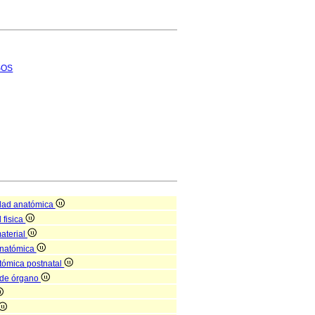
SOS
dad anatómica
 fisica
aterial
anatómica
atómica postnatal
l de órgano