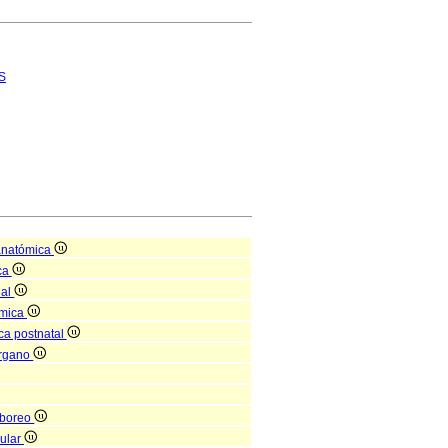
S
anatómica
ica
ial
ómica
ca postnatal
órgano
rboreo
ular