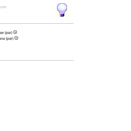
curso
nae
(par)
iana
(par)