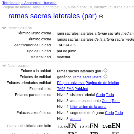
Terminologia Anatomica Humana
Página de unidad, lengua principal: ES, subsidiaria: LA, interfaz: ES, trabajo en 
ramas sacras laterales (par)
Identificación
Término latino oficial
rami sacrales laterales
arteriae sacralis media
Término oficial
ramas sacras laterales
de la arteria sacra med
Identificador de unidad
TAH:U4205
Tipo de unidad
par de junto
Materialidad
material
Navegación
Enlace a la unidad
ramas sacras laterales (par)
Enlaces de entidad
genérico:
rama sacra lateral
Enlaces orientados entidad
Página universal
Página de definición
External links
TA98
FMA
PubMed
Enlaces partonomicos
Nivel 2: sistema arterial
Corto
Todo
Nivel 3: aorta descendente
Corto
Todo
Nivel 4:
bifurcación de la aorta
Enlaces taxonómicos
Nivel 2: segmento de órgano
Corto
Todo
Nivel 3:
arteria
Idioma subsidiaria con latín