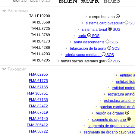
Idioma principal no latín
Partonomia
TAH:E10200
cuerpo humano
TAH:U3568
sistema cardiovascular
SO
TAH:U3725
sistema arterial
SOS
TAH:U3769
aorta
SOS
TAH:U4173
aorta descendente
SOS
TAH:U4286
bifurcación de la aorta
SOS
TAH:U4203
arteria sacra mediana
SOS
TAH:U4205
ramas sacras laterales (par)
VOS
Taxonomy
FMA:62955
entidad 
FMA:61775
entidad fis
FMA:67165
entidad mater
FMA:305751
estructura anat
FMA:67135
estructura anatómi
FMA:82472
porción cardinal de 
FMA:67619
región de órgano
FMA:86140
segmento de órgano
FMA:306412
segmento de órgano cavo a
FMA:50722
segmento de órgano cavo vasc