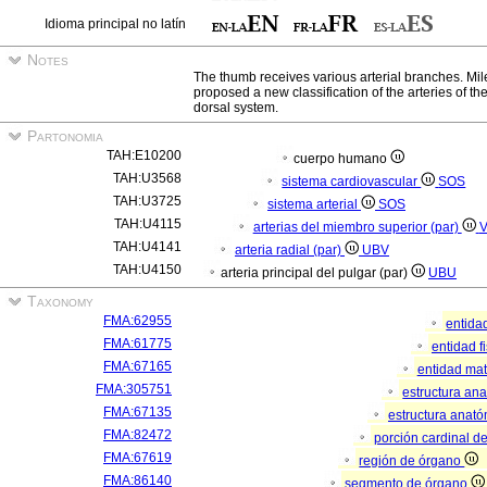
Idioma principal no latín
Notes
The thumb receives various arterial branches. Mile
proposed a new classification of the arteries of t
dorsal system.
Partonomia
TAH:E10200
cuerpo humano
TAH:U3568
sistema cardiovascular
SOS
TAH:U3725
sistema arterial
SOS
TAH:U4115
arterias del miembro superior (par)
TAH:U4141
arteria radial (par)
UBV
TAH:U4150
arteria principal del pulgar (par)
UBU
Taxonomy
FMA:62955
entida
FMA:61775
entidad f
FMA:67165
entidad mat
FMA:305751
estructura an
FMA:67135
estructura anató
FMA:82472
porción cardinal d
FMA:67619
región de órgano
FMA:86140
segmento de órgano