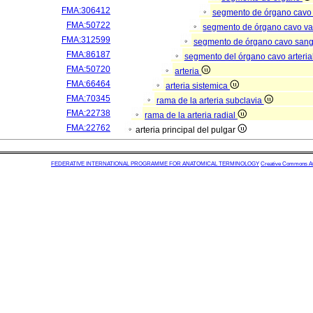
FMA:306412
segmento de órgano cavo
FMA:50722
segmento de órgano cavo va
FMA:312599
segmento de órgano cavo san
FMA:86187
segmento del órgano cavo arteria
FMA:50720
arteria
FMA:66464
arteria sistemica
FMA:70345
rama de la arteria subclavia
FMA:22738
rama de la arteria radial
FMA:22762
arteria principal del pulgar
FEDERATIVE INTERNATIONAL PROGRAMME FOR ANATOMICAL TERMINOLOGY
Creative Commons Attr