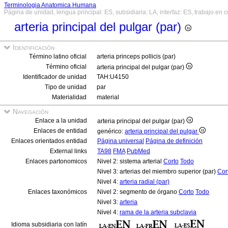
Terminologia Anatomica Humana
Página de unidad, lengua principal: ES, subsidiaria: LA, interfaz: ES, trabajo en 
arteria principal del pulgar (par)
Identificación
Término latino oficial
arteria princeps pollicis (par)
Término oficial
arteria principal del pulgar (par)
Identificador de unidad
TAH:U4150
Tipo de unidad
par
Materialidad
material
Navegación
Enlace a la unidad
arteria principal del pulgar (par)
Enlaces de entidad
genérico:
arteria principal del pulgar
Enlaces orientados entidad
Página universal
Página de definición
External links
TA98
FMA
PubMed
Enlaces partonomicos
Nivel 2: sistema arterial
Corto
Todo
Nivel 3: arterias del miembro superior (par)
Cor
Nivel 4:
arteria radial (par)
Enlaces taxonómicos
Nivel 2: segmento de órgano
Corto
Todo
Nivel 3:
arteria
Nivel 4:
rama de la arteria subclavia
Idioma subsidiaria con latín