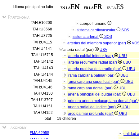
Idioma principal no latín
Partonomia
TAH:E10200
cuerpo humano
TAH:U3568
sistema cardiovascular
SOS
TAH:U3725
sistema arterial
SOS
TAH:U4115
arterias del miembro superior (par)
VO
TAH:U4141
arteria radial (par)
UBV
TAH:U15715
arteria cubital inferior (par)
UBU
TAH:U4142
arteria recurrente radial (par)
UBU
TAH:U4143
arteria nutritiva de la radio (par)
UBU
TAH:U4144
rama carpiana palmar (par)
UBU
TAH:U4145
rama carpiana superficial (par)
UBU
TAH:U4146
rama carpiana dorsal (par)
UBU
TAH:U4150
arteria principal del pulgar (par)
UBU
TAH:U13797
primera arteria metacarpiana dorsal (par)
TAH:U4151
arteria radial del indice (par)
UBU
TAH:U4152
arco palmar profundo (par)
UBU
Total
19 children
Taxonomy
FMA:62955
entidad 