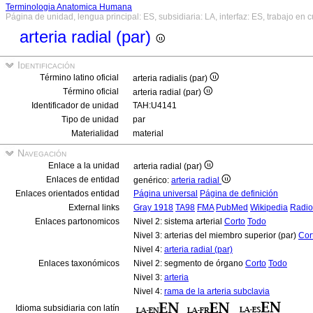
Terminologia Anatomica Humana
Página de unidad, lengua principal: ES, subsidiaria: LA, interfaz: ES, trabajo en 
arteria radial (par)
Identificación
Término latino oficial
arteria radialis (par)
Término oficial
arteria radial (par)
Identificador de unidad
TAH:U4141
Tipo de unidad
par
Materialidad
material
Navegación
Enlace a la unidad
arteria radial (par)
Enlaces de entidad
genérico:
arteria radial
Enlaces orientados entidad
Página universal
Página de definición
External links
Gray 1918
TA98
FMA
PubMed
Wikipedia
Radio
Enlaces partonomicos
Nivel 2: sistema arterial
Corto
Todo
Nivel 3: arterias del miembro superior (par)
Cor
Nivel 4:
arteria radial (par)
Enlaces taxonómicos
Nivel 2: segmento de órgano
Corto
Todo
Nivel 3:
arteria
Nivel 4:
rama de la arteria subclavia
Idioma subsidiaria con latín