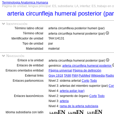
Terminologia Anatomica Humana
Página de unidad, lengua principal: ES, subsidiaria: LA, interfaz: ES, trabajo en 
arteria circunfleja humeral posterior (pa
Identificación
Término latino oficial
arteria circumflexa posterior humeri (par)
Término oficial
arteria circunfleja humeral posterior (par)
Identificador de unidad
TAH:U4131
Tipo de unidad
par
Materialidad
material
Navegación
Enlace a la unidad
arteria circunfleja humeral posterior (par)
Enlaces de entidad
genérico:
arteria circunfleja humeral posterior
Enlaces orientados entidad
Página universal
Página de definición
External links
Gray 1918
TA98
FMA
PubMed
Wikipedia
Radio
Enlaces partonomicos
Nivel 2: sistema arterial
Corto
Todo
Nivel 3: arterias del miembro superior (par)
Cor
Nivel 4:
arteria axilar (par)
Enlaces taxonómicos
Nivel 2: segmento de órgano
Corto
Todo
Nivel 3:
arteria
Nivel 4:
rama de la arteria subclavia
Idioma subsidiaria con latín