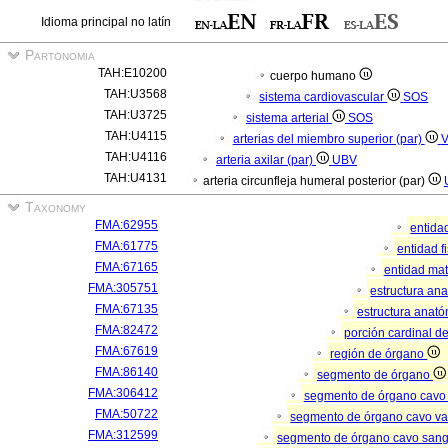
Idioma principal no latín
Partonomia
TAH:E10200
cuerpo humano
TAH:U3568
sistema cardiovascular
SOS
TAH:U3725
sistema arterial
SOS
TAH:U4115
arterias del miembro superior (par)
TAH:U4116
arteria axilar (par)
UBV
TAH:U4131
arteria circunfleja humeral posterior (par)
Taxonomy
FMA:62955
entida
FMA:61775
entidad f
FMA:67165
entidad mat
FMA:305751
estructura an
FMA:67135
estructura anató
FMA:82472
porción cardinal d
FMA:67619
región de órgano
FMA:86140
segmento de órgano
FMA:306412
segmento de órgano cavo
FMA:50722
segmento de órgano cavo va
FMA:312599
segmento de órgano cavo san