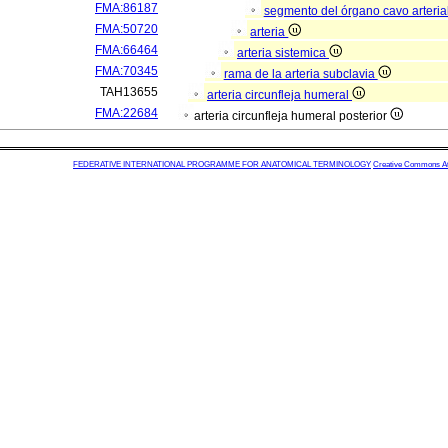
FMA:86187
segmento del órgano cavo arteria
FMA:50720
arteria
FMA:66464
arteria sistemica
FMA:70345
rama de la arteria subclavia
TAH13655
arteria circunfleja humeral
FMA:22684
arteria circunfleja humeral posterior
FEDERATIVE INTERNATIONAL PROGRAMME FOR ANATOMICAL TERMINOLOGY
Creative Commons Attr