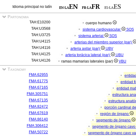
Idioma principal no latín
Partonomia
TAH:E10200
cuerpo humano
TAH:U3568
sistema cardiovascular
SOS
TAH:U3725
sistema arterial
SOS
TAH:U4115
arterias del miembro superior (par)
TAH:U4116
arteria axilar (par)
UBV
TAH:U4125
arteria torácica lateral (par)
UBU
TAH:U4126
ramas mamarias laterales (par)
VBU
Taxonomy
FMA:62955
entida
FMA:61775
entidad f
FMA:67165
entidad mat
FMA:305751
estructura an
FMA:67135
estructura anató
FMA:82472
porción cardinal d
FMA:67619
región de órgano
FMA:86140
segmento de órgano
FMA:306412
segmento de órgano cavo
FMA:50722
segmento de órgano cavo va