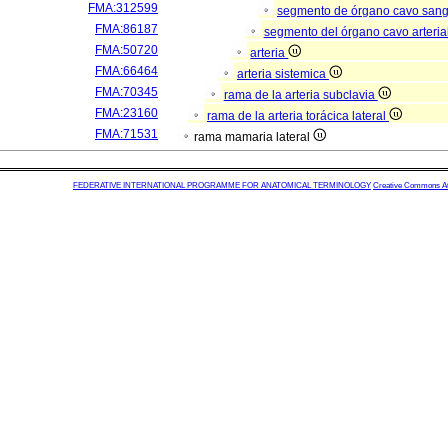
FMA:312599
segmento de órgano cavo san
FMA:86187
segmento del órgano cavo arteria
FMA:50720
arteria
FMA:66464
arteria sistemica
FMA:70345
rama de la arteria subclavia
FMA:23160
rama de la arteria torácica lateral
FMA:71531
rama mamaria lateral
FEDERATIVE INTERNATIONAL PROGRAMME FOR ANATOMICAL TERMINOLOGY
Creative Commons Attr