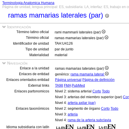
Terminologia Anatomica Humana
Página de unidad, lengua principal: ES, subsidiaria: LA, interfaz: ES, trabajo en 
ramas mamarias laterales (par)
Identificación
Término latino oficial
rami mammarii laterales (par)
Término oficial
ramas mamarias laterales (par)
Identificador de unidad
TAH:U4126
Tipo de unidad
par de junto
Materialidad
material
Navegación
Enlace a la unidad
ramas mamarias laterales (par)
Enlaces de entidad
genérico:
rama mamaria lateral
Enlaces orientados entidad
Página universal
Página de definición
External links
TA98
FMA
PubMed
Enlaces partonomicos
Nivel 2: sistema arterial
Corto
Todo
Nivel 3: arterias del miembro superior (par)
Cor
Nivel 4:
arteria axilar (par)
Enlaces taxonómicos
Nivel 2: segmento de órgano
Corto
Todo
Nivel 3:
arteria
Nivel 4:
rama de la arteria subclavia
Idioma subsidiaria con latín