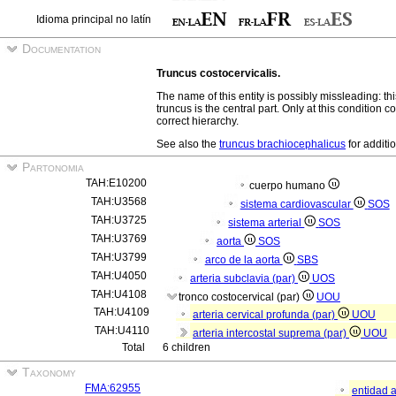
Idioma principal no latín
Documentation
Truncus costocervicalis.
The name of this entity is possibly missleading: this 
truncus is the central part. Only at this condition
correct hierarchy.
See also the
truncus brachiocephalicus
for additi
Partonomia
TAH:E10200
cuerpo humano
TAH:U3568
sistema cardiovascular
SOS
TAH:U3725
sistema arterial
SOS
TAH:U3769
aorta
SOS
TAH:U3799
arco de la aorta
SBS
TAH:U4050
arteria subclavia (par)
UOS
TAH:U4108
tronco costocervical (par)
UOU
TAH:U4109
arteria cervical profunda (par)
UOU
TAH:U4110
arteria intercostal suprema (par)
UOU
Total
6 children
Taxonomy
FMA:62955
entidad 