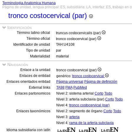
Terminologia Anatomica Humana
Página de unidad, lengua principal: ES, subsidiaria: LA, interfaz: ES, trabajo en 
tronco costocervical (par)
Identificación
Término latino oficial
truncus costocervicalis (par)
Término oficial
tronco costocervical (par)
Identificador de unidad
TAH:U4108
Tipo de unidad
par
Materialidad
material
Navegación
Enlace a la unidad
tronco costocervical (par)
Enlaces de entidad
genérico:
tronco costocervical
Enlaces orientados entidad
Página universal
Página de definición
External links
TA98
FMA
PubMed
Enlaces partonomicos
Nivel 2: sistema arterial
Corto
Todo
Nivel 3: arteria subclavia (par)
Corto
Todo
Nivel 4:
tronco costocervical (par)
Enlaces taxonómicos
Nivel 2: segmento de órgano
Corto
Todo
Nivel 3:
arteria
Nivel 4:
rama de la arteria subclavia
Idioma subsidiaria con latín