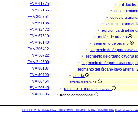
FMA:61775
entidad fis
FMA:67165
entidad mater
FMA:305751
estructura anat
FMA:67135
estructura anatómi
FMA:82472
porción cardinal de 
FMA:67619
región de órgano
FMA:86140
segmento de órgano
FMA:306412
segmento de órgano cavo a
FMA:50722
segmento de órgano cavo vasc
FMA:312599
segmento de órgano cavo sangu
FMA:86187
segmento del órgano cavo arterial
FMA:50720
arteria
FMA:66464
arteria sistemica
FMA:70345
rama de la arteria subclavia
FMA:10636
tronco costocervical
FEDERATIVE INTERNATIONAL PROGRAMME FOR ANATOMICAL TERMINOLOGY
Creative Commons Attr