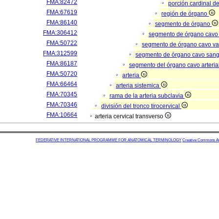
FMA:82472
porción cardinal d
FMA:67619
región de órgano
FMA:86140
segmento de órgano
FMA:306412
segmento de órgano cavo
FMA:50722
segmento de órgano cavo va
FMA:312599
segmento de órgano cavo san
FMA:86187
segmento del órgano cavo arteria
FMA:50720
arteria
FMA:66464
arteria sistemica
FMA:70345
rama de la arteria subclavia
FMA:70346
división del tronco tirocervical
FMA:10664
arteria cervical transverso
FEDERATIVE INTERNATIONAL PROGRAMME FOR ANATOMICAL TERMINOLOGY
Creative Commons Attr