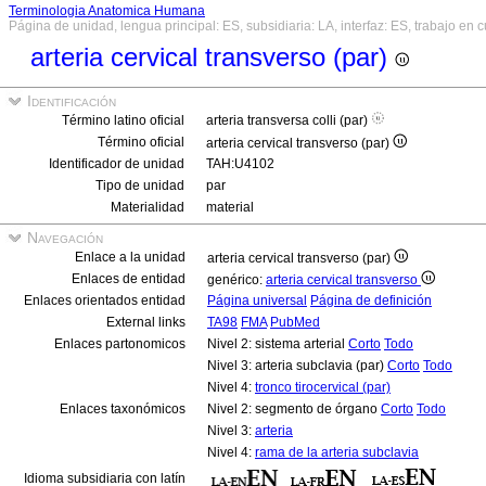
Terminologia Anatomica Humana
Página de unidad, lengua principal: ES, subsidiaria: LA, interfaz: ES, trabajo en 
arteria cervical transverso (par)
Identificación
Término latino oficial
arteria transversa colli (par)
Término oficial
arteria cervical transverso (par)
Identificador de unidad
TAH:U4102
Tipo de unidad
par
Materialidad
material
Navegación
Enlace a la unidad
arteria cervical transverso (par)
Enlaces de entidad
genérico:
arteria cervical transverso
Enlaces orientados entidad
Página universal
Página de definición
External links
TA98
FMA
PubMed
Enlaces partonomicos
Nivel 2: sistema arterial
Corto
Todo
Nivel 3: arteria subclavia (par)
Corto
Todo
Nivel 4:
tronco tirocervical (par)
Enlaces taxonómicos
Nivel 2: segmento de órgano
Corto
Todo
Nivel 3:
arteria
Nivel 4:
rama de la arteria subclavia
Idioma subsidiaria con latín