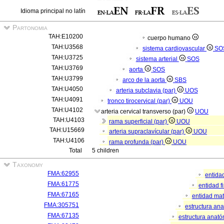
Idioma principal no latín
Partonomia
TAH:E10200
cuerpo humano
TAH:U3568
sistema cardiovascular
SO
TAH:U3725
sistema arterial
SOS
TAH:U3769
aorta
SOS
TAH:U3799
arco de la aorta
SBS
TAH:U4050
arteria subclavia (par)
UOS
TAH:U4091
tronco tirocervical (par)
UOU
TAH:U4102
arteria cervical transverso (par)
UOU
TAH:U4103
rama superficial (par)
UOU
TAH:U15669
arteria supraclavícular (par)
UOU
TAH:U4106
rama profunda (par)
UOU
Total
5 children
Taxonomy
FMA:62955
entida
FMA:61775
entidad f
FMA:67165
entidad mat
FMA:305751
estructura an
FMA:67135
estructura anató