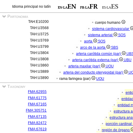
Idioma principal no latín
Partonomia
TAH:E10200
cuerpo humano
TAH:U3568
sistema cardiovascular
TAH:U3725
sistema arterial
SOS
TAH:U3769
aorta
SOS
TAH:U3799
arco de la aorta
SBS
TAH:U3804
arteria carótida común (par)
UB
TAH:U3808
arteria carótida externa (par)
UBU
TAH:U3860
arteria maxilar (par)
UOU
TAH:U3889
arteria del conducto pterygoidal (par)
U
TAH:U3890
rama faringea (par)
UOU
Taxonomy
FMA:62955
enti
FMA:61775
entidad
FMA:67165
entidad m
FMA:305751
estructura 
FMA:67135
estructura an
FMA:82472
porción cardina
FMA:67619
región de órgano