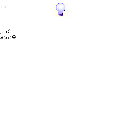
curso
(par)
al
(par)
o