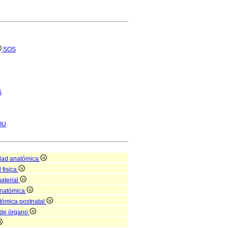
SOS
S
OU
dad anatómica
 fisica
aterial
anatómica
atómica postnatal
l de órgano