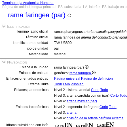
Terminologia Anatomica Humana
Página de unidad, lengua principal: ES, subsidiaria: LA, interfaz: ES, trabajo en 
rama faringea (par)
Identificación
Término latino oficial
ramus pharyngeus
arteriae canalis pterygoidei
Término oficial
rama faringea
de arteria del conducto pterygoid
Identificador de unidad
TAH:U3890
Tipo de unidad
par
Materialidad
material
Navegación
Enlace a la unidad
rama faringea (par)
Enlaces de entidad
genérico:
rama faringea
Enlaces orientados entidad
Página universal
Página de definición
External links
TA98
FMA
PubMed
Enlaces partonomicos
Nivel 2: sistema arterial
Corto
Todo
Nivel 3: arteria carótida común (par)
Corto
Tod
Nivel 4:
arteria maxilar (par)
Enlaces taxonómicos
Nivel 2: segmento de órgano
Corto
Todo
Nivel 3:
arteria
Nivel 4:
división de la arteria carótida externa
Idioma subsidiaria con latín