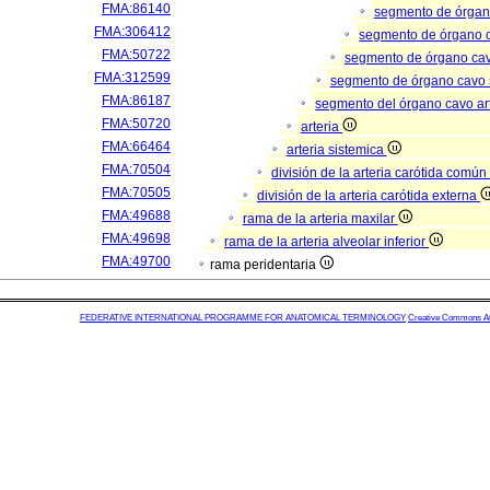
FMA:86140
segmento de órga
FMA:306412
segmento de órgano 
FMA:50722
segmento de órgano ca
FMA:312599
segmento de órgano cavo
FMA:86187
segmento del órgano cavo ar
FMA:50720
arteria
FMA:66464
arteria sistemica
FMA:70504
división de la arteria carótida comú
FMA:70505
división de la arteria carótida externa
FMA:49688
rama de la arteria maxilar
FMA:49698
rama de la arteria alveolar inferior
FMA:49700
rama peridentaria
FEDERATIVE INTERNATIONAL PROGRAMME FOR ANATOMICAL TERMINOLOGY
Creative Commons Attr