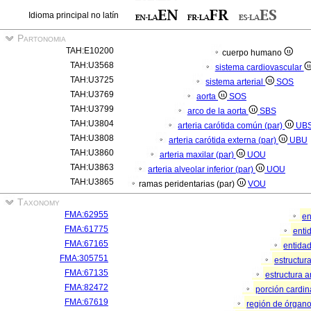
Idioma principal no latín
Partonomia
TAH:E10200
cuerpo humano
TAH:U3568
sistema cardiovascular
TAH:U3725
sistema arterial
SOS
TAH:U3769
aorta
SOS
TAH:U3799
arco de la aorta
SBS
TAH:U3804
arteria carótida común (par)
UB
TAH:U3808
arteria carótida externa (par)
UBU
TAH:U3860
arteria maxilar (par)
UOU
TAH:U3863
arteria alveolar inferior (par)
UOU
TAH:U3865
ramas peridentarias (par)
VOU
Taxonomy
FMA:62955
en
FMA:61775
enti
FMA:67165
entida
FMA:305751
estructur
FMA:67135
estructura 
FMA:82472
porción cardi
FMA:67619
región de órgan