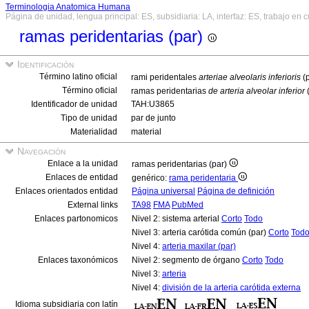
Terminologia Anatomica Humana
Página de unidad, lengua principal: ES, subsidiaria: LA, interfaz: ES, trabajo en 
ramas peridentarias (par)
Identificación
Término latino oficial
rami peridentales
arteriae alveolaris inferioris
(
Término oficial
ramas peridentarias
de arteria alveolar inferior
Identificador de unidad
TAH:U3865
Tipo de unidad
par de junto
Materialidad
material
Navegación
Enlace a la unidad
ramas peridentarias (par)
Enlaces de entidad
genérico:
rama peridentaria
Enlaces orientados entidad
Página universal
Página de definición
External links
TA98
FMA
PubMed
Enlaces partonomicos
Nivel 2: sistema arterial
Corto
Todo
Nivel 3: arteria carótida común (par)
Corto
Tod
Nivel 4:
arteria maxilar (par)
Enlaces taxonómicos
Nivel 2: segmento de órgano
Corto
Todo
Nivel 3:
arteria
Nivel 4:
división de la arteria carótida externa
Idioma subsidiaria con latín