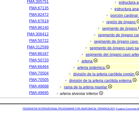
FMA:305751
estructura 
FMA:67135
estructura an
FMA:82472
porción cardina
FMA:67619
región de órgano
FMA:86140
segmento de órgano
FMA:306412
segmento de órgano ca
FMA:50722
segmento de órgano cavo
FMA:312599
segmento de órgano cavo s
FMA:86187
segmento del órgano cavo arter
FMA:50720
arteria
FMA:66464
arteria sistemica
FMA:70504
división de la arteria carótida común
FMA:70505
división de la arteria carótida externa
FMA:49688
rama de la arteria maxilar
FMA:49695
arteria alveolar inferior
FEDERATIVE INTERNATIONAL PROGRAMME FOR ANATOMICAL TERMINOLOGY
Creative Commons Attr