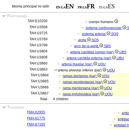
Idioma principal no latín
Partonomia
TAH:E10200
cuerpo humano
TAH:U3568
sistema cardiovascular
TAH:U3725
sistema arterial
SOS
TAH:U3769
aorta
SOS
TAH:U3799
arco de la aorta
SBS
TAH:U3804
arteria carótida común (par)
UBS
TAH:U3808
arteria carótida externa (par)
UBU
TAH:U3860
arteria maxilar (par)
UOU
TAH:U3863
arteria alveolar inferior (par)
UOU
TAH:U3864
ramas dentarias (par)
VOU
TAH:U3865
ramas peridentarias (par)
VOU
TAH:U3866
rama mentoniana (par)
UOU
TAH:U3867
rama mylohioidea (par)
UOU
Total
4 children
Taxonomy
FMA:62955
enti
FMA:61775
entidad
FMA:67165
entidad m