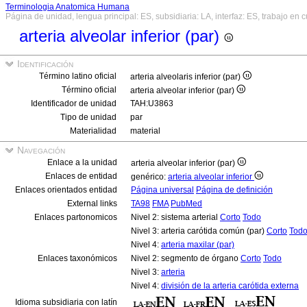
Terminologia Anatomica Humana
Página de unidad, lengua principal: ES, subsidiaria: LA, interfaz: ES, trabajo en 
arteria alveolar inferior (par)
Identificación
Término latino oficial
arteria alveolaris inferior (par)
Término oficial
arteria alveolar inferior (par)
Identificador de unidad
TAH:U3863
Tipo de unidad
par
Materialidad
material
Navegación
Enlace a la unidad
arteria alveolar inferior (par)
Enlaces de entidad
genérico:
arteria alveolar inferior
Enlaces orientados entidad
Página universal
Página de definición
External links
TA98
FMA
PubMed
Enlaces partonomicos
Nivel 2: sistema arterial
Corto
Todo
Nivel 3: arteria carótida común (par)
Corto
Tod
Nivel 4:
arteria maxilar (par)
Enlaces taxonómicos
Nivel 2: segmento de órgano
Corto
Todo
Nivel 3:
arteria
Nivel 4:
división de la arteria carótida externa
Idioma subsidiaria con latín