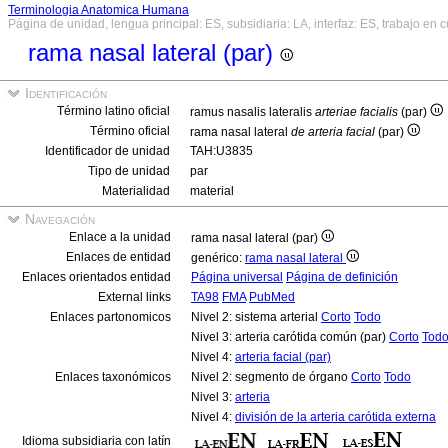
Terminologia Anatomica Humana
Página de unidad, lengua principal: ES, subsidiaria: LA, interfaz: ES, trabajo en 
rama nasal lateral (par)
Identificación
Término latino oficial
ramus nasalis lateralis
arteriae facialis
(par)
Término oficial
rama nasal lateral
de arteria facial
(par)
Identificador de unidad
TAH:U3835
Tipo de unidad
par
Materialidad
material
Navegación
Enlace a la unidad
rama nasal lateral (par)
Enlaces de entidad
genérico:
rama nasal lateral
Enlaces orientados entidad
Página universal
Página de definición
External links
TA98
FMA
PubMed
Enlaces partonomicos
Nivel 2: sistema arterial
Corto
Todo
Nivel 3: arteria carótida común (par)
Corto
Tod
Nivel 4:
arteria facial (par)
Enlaces taxonómicos
Nivel 2: segmento de órgano
Corto
Todo
Nivel 3:
arteria
Nivel 4:
división de la arteria carótida externa
Idioma subsidiaria con latín