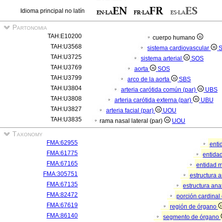
Idioma principal no latín
Partonomia
TAH:E10200
cuerpo humano
TAH:U3568
sistema cardiovascular
TAH:U3725
sistema arterial
SOS
TAH:U3769
aorta
SOS
TAH:U3799
arco de la aorta
SBS
TAH:U3804
arteria carótida común (par)
UBS
TAH:U3808
arteria carótida externa (par)
UBU
TAH:U3827
arteria facial (par)
UOU
TAH:U3835
rama nasal lateral (par)
UOU
Taxonomy
FMA:62955
enti
FMA:61775
entidad
FMA:67165
entidad m
FMA:305751
estructura 
FMA:67135
estructura an
FMA:82472
porción cardina
FMA:67619
región de órgano
FMA:86140
segmento de órgano