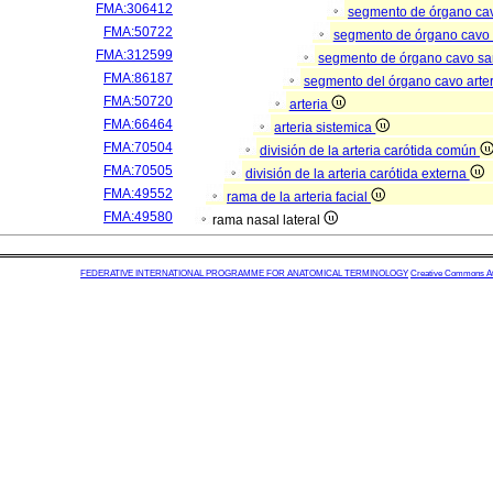
FMA:306412
segmento de órgano ca
FMA:50722
segmento de órgano cavo
FMA:312599
segmento de órgano cavo s
FMA:86187
segmento del órgano cavo arter
FMA:50720
arteria
FMA:66464
arteria sistemica
FMA:70504
división de la arteria carótida común
FMA:70505
división de la arteria carótida externa
FMA:49552
rama de la arteria facial
FMA:49580
rama nasal lateral
FEDERATIVE INTERNATIONAL PROGRAMME FOR ANATOMICAL TERMINOLOGY
Creative Commons Attr