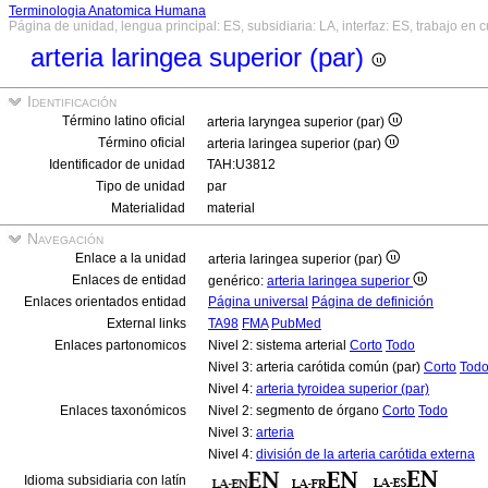
Terminologia Anatomica Humana
Página de unidad, lengua principal: ES, subsidiaria: LA, interfaz: ES, trabajo en 
arteria laringea superior (par)
Identificación
Término latino oficial
arteria laryngea superior (par)
Término oficial
arteria laringea superior (par)
Identificador de unidad
TAH:U3812
Tipo de unidad
par
Materialidad
material
Navegación
Enlace a la unidad
arteria laringea superior (par)
Enlaces de entidad
genérico:
arteria laringea superior
Enlaces orientados entidad
Página universal
Página de definición
External links
TA98
FMA
PubMed
Enlaces partonomicos
Nivel 2: sistema arterial
Corto
Todo
Nivel 3: arteria carótida común (par)
Corto
Tod
Nivel 4:
arteria tyroidea superior (par)
Enlaces taxonómicos
Nivel 2: segmento de órgano
Corto
Todo
Nivel 3:
arteria
Nivel 4:
división de la arteria carótida externa
Idioma subsidiaria con latín