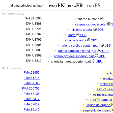
Idioma principal no latín
Partonomia
TAH:E10200
cuerpo humano
TAH:U3568
sistema cardiovascular
TAH:U3725
sistema arterial
SOS
TAH:U3769
aorta
SOS
TAH:U3799
arco de la aorta
SBS
TAH:U3804
arteria carótida común (par)
UBS
TAH:U3808
arteria carótida externa (par)
UBU
TAH:U3809
arteria tyroidea superior (par)
UBU
TAH:U3812
arteria laringea superior (par)
UBU
Taxonomy
FMA:62955
enti
FMA:61775
entidad
FMA:67165
entidad m
FMA:305751
estructura 
FMA:67135
estructura an
FMA:82472
porción cardina
FMA:67619
región de órgano
FMA:86140
segmento de órgano