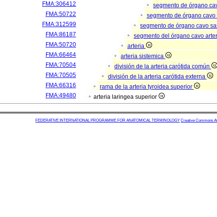
FMA:306412
segmento de órgano ca
FMA:50722
segmento de órgano cavo
FMA:312599
segmento de órgano cavo s
FMA:86187
segmento del órgano cavo arter
FMA:50720
arteria
FMA:66464
arteria sistemica
FMA:70504
división de la arteria carótida común
FMA:70505
división de la arteria carótida externa
FMA:66316
rama de la arteria tyroidea superior
FMA:49480
arteria laringea superior
FEDERATIVE INTERNATIONAL PROGRAMME FOR ANATOMICAL TERMINOLOGY
Creative Commons Attr