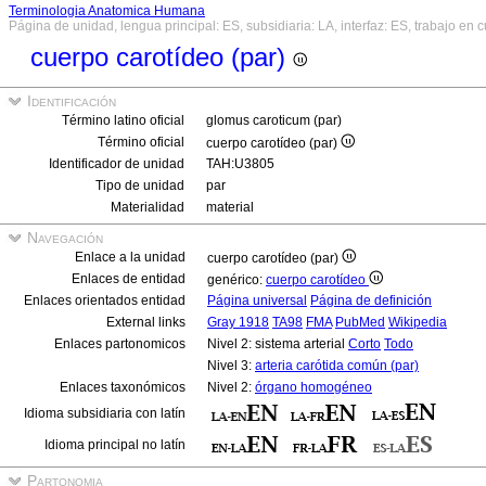
Terminologia Anatomica Humana
Página de unidad, lengua principal: ES, subsidiaria: LA, interfaz: ES, trabajo en 
cuerpo carotídeo (par)
Identificación
Término latino oficial
glomus caroticum (par)
Término oficial
cuerpo carotídeo (par)
Identificador de unidad
TAH:U3805
Tipo de unidad
par
Materialidad
material
Navegación
Enlace a la unidad
cuerpo carotídeo (par)
Enlaces de entidad
genérico:
cuerpo carotídeo
Enlaces orientados entidad
Página universal
Página de definición
External links
Gray 1918
TA98
FMA
PubMed
Wikipedia
Enlaces partonomicos
Nivel 2: sistema arterial
Corto
Todo
Nivel 3:
arteria carótida común (par)
Enlaces taxonómicos
Nivel 2:
órgano homogéneo
Idioma subsidiaria con latín
Idioma principal no latín
Partonomia