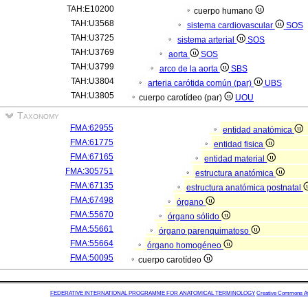
TAH:E10200
cuerpo humano
TAH:U3568
sistema cardiovascular
SOS
TAH:U3725
sistema arterial
SOS
TAH:U3769
aorta
SOS
TAH:U3799
arco de la aorta
SBS
TAH:U3804
arteria carótida común (par)
UBS
TAH:U3805
cuerpo carotídeo (par)
UOU
Taxonomy
FMA:62955
entidad anatómica
FMA:61775
entidad fisica
FMA:67165
entidad material
FMA:305751
estructura anatómica
FMA:67135
estructura anatómica postnatal
FMA:67498
órgano
FMA:55670
órgano sólido
FMA:55661
órgano parenquimatoso
FMA:55664
órgano homogéneo
FMA:50095
cuerpo carotídeo
FEDERATIVE INTERNATIONAL PROGRAMME FOR ANATOMICAL TERMINOLOGY
Creative Commons Attr