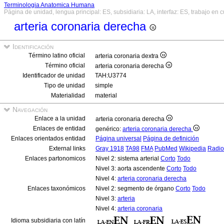
Terminologia Anatomica Humana
Página de unidad, lengua principal: ES, subsidiaria: LA, interfaz: ES, trabajo en 
arteria coronaria derecha
Identificación
Término latino oficial
arteria coronaria dextra
Término oficial
arteria coronaria derecha
Identificador de unidad
TAH:U3774
Tipo de unidad
simple
Materialidad
material
Navegación
Enlace a la unidad
arteria coronaria derecha
Enlaces de entidad
genérico:
arteria coronaria derecha
Enlaces orientados entidad
Página universal
Página de definición
External links
Gray 1918
TA98
FMA
PubMed
Wikipedia
Radio
Enlaces partonomicos
Nivel 2: sistema arterial
Corto
Todo
Nivel 3: aorta ascendente
Corto
Todo
Nivel 4:
arteria coronaria derecha
Enlaces taxonómicos
Nivel 2: segmento de órgano
Corto
Todo
Nivel 3:
arteria
Nivel 4:
arteria coronaria
Idioma subsidiaria con latín