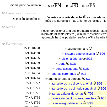
Idioma principal no latín
Definición taxonómica
L'
arteria coronaria derecha
es uno arteria 
Definición taxonómica
más a la derecha y más anterior de los dos mie
Notes
Posterior/posterior and posterolateralis/posterolate
inferolateralis/inferolateral, with the 'posterior' t
approach that the 'posterior' surface of the heart is in
Partonomia
TAH:E10200
cuerpo humano
TAH:U3568
sistema cardiovascular
SOS
TAH:U3725
sistema arterial
SOS
TAH:U3769
aorta
SOS
TAH:U3770
aorta ascendente
SOS
TAH:U14664
arterias coronarias
TOS
TAH:U3774
arteria coronaria derecha
SOT
TAH:U3776
rama derecha del cono arterial
SOS
TAH:U3777
rama derecha del nodo senoatrial
SOS
TAH:U3778
ramas atriales derechas
TOS
TAH:U3775
ramas atrioventriculares derechas
TOS
TAH:U3779
rama marginal derecha
SOS