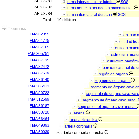
TAH:U3781
rama interventricular inferior
SOS
TAH:U3783
rama derecha del nodo atrioventricular
TAH:U3784
rama inferolateral derecha
SOS
Total
10 children
Taxonomy
FMA:62955
entidad 
FMA:61775
entidad fis
FMA:67165
entidad mater
FMA:305751
estructura anat
FMA:67135
estructura anatómi
FMA:82472
porción cardinal de 
FMA:67619
región de órgano
FMA:86140
segmento de órgano
FMA:306412
segmento de órgano cavo a
FMA:50722
segmento de órgano cavo vasc
FMA:312599
segmento de órgano cavo sangu
FMA:86187
segmento del órgano cavo arterial
FMA:50720
arteria
FMA:66464
arteria sistemica
FMA:49893
arteria coronaria
FMA:50039
arteria coronaria derecha