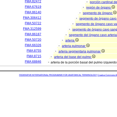
FMA:82472
porción cardinal d
FMA:67619
región de órgano
FMA:86140
segmento de órgano
FMA:306412
segmento de órgano cavo
FMA:50722
segmento de órgano cavo va
FMA:312599
segmento de órgano cavo san
FMA:86187
segmento del órgano cavo arteria
FMA:50720
arteria
FMA:66326
arteria pulmonar
FMA:8755
arteria segmentaria pulmonar
FMA:8715
arteria del base del pulmo
FMA:68846
arteria de la porción basal del pulmo izquierd
FEDERATIVE INTERNATIONAL PROGRAMME FOR ANATOMICAL TERMINOLOGY
Creative Commons Attr