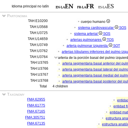
Idioma principal no latín
Partonomia
TAH:E10200
cuerpo humano
TAH:U3568
sistema cardiovascular
SOS
TAH:U3725
sistema arterial
SOS
TAH:U14659
arterias pulmonares
TOS
TAH:U3749
arteria pulmonar izquierda
SOT
TAH:U3762
arterias lóbulares inferiores del pulmo izq
TAH:U3764
arteria de la porción basal del pulmo izquie
TAH:U3765
arteria segmentaria basal anterior del pu
TAH:U3766
arteria segmentaria basal lateral del pulm
TAH:U3767
arteria segmentaria basal medial del pul
TAH:U3768
arteria segmentaria basal posterior del p
Total
4 children
Taxonomy
FMA:62955
entida
FMA:61775
entidad f
FMA:67165
entidad mat
FMA:305751
estructura an
FMA:67135
estructura anató