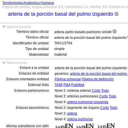
Terminologia Anatomica Humana
Página de unidad, lengua principal: ES, subsidiaria: LA, interfaz: ES, trabajo en 
arteria de la porción basal del pulmo izquierdo
Identificación
Término latino oficial
arteria partis basalis pulmonis sinistri
Término oficial
arteria de la porción basal del pulmo izquierdo
Identificador de unidad
TAH:U3764
Tipo de unidad
simple
Materialidad
material
Navegación
Enlace a la unidad
arteria de la porción basal del pulmo izquierdo
Enlaces de entidad
genérico:
arteria de la porción basal del pulmo
Enlaces orientados entidad
Página universal
Página de definición
External links
TA98
FMA
PubMed
Enlaces partonomicos
Nivel 2: sistema arterial
Corto
Todo
Nivel 3: arterias pulmonares
Corto
Todo
Nivel 4:
arteria pulmonar izquierda
Enlaces taxonómicos
Nivel 2: segmento de órgano
Corto
Todo
Nivel 3:
arteria
Nivel 4:
arteria pulmonar
Idioma subsidiaria con latín