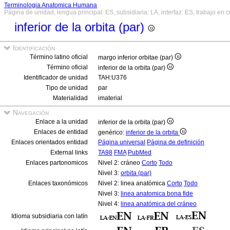
Terminologia Anatomica Humana
Página de unidad, lengua principal: ES, subsidiaria: LA, interfaz: ES, trabajo en 
inferior de la orbita (par)
Identificación
Término latino oficial
margo inferior orbitae (par)
Término oficial
inferior de la orbita (par)
Identificador de unidad
TAH:U376
Tipo de unidad
par
Materialidad
imaterial
Navegación
Enlace a la unidad
inferior de la orbita (par)
Enlaces de entidad
genérico:
inferior de la orbita
Enlaces orientados entidad
Página universal
Página de definición
External links
TA98
FMA
PubMed
Enlaces partonomicos
Nivel 2: cráneo
Corto
Todo
Nivel 3:
orbita (par)
Enlaces taxonómicos
Nivel 2: linea anatómica
Corto
Todo
Nivel 3:
linea anatomica bona fide
Nivel 4:
linea anatómica del cráneo
Idioma subsidiaria con latín