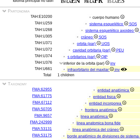
Idioma principal no latín
Partonomia
TAH:E10200
cuerpo humano
TAH:U259
sistema esquelético
SOS
TAH:U268
sistema esquelético axoideo
TAH:U305
cráneo
SOS
TAH:U371
orbita (par)
UOS
TAH:U372
cavidad orbitaria (par)
PEU
TAH:U374
s orbitarios (par)
QIP
TAH:U376
inferior de la orbita (par)
inv
TAH:U661
infraorbitario del maxilar
inv
Total
1 children
Taxonomy
FMA:62955
entidad anatómica
FMA:61775
entidad fisica
FMA:67112
entidad incorporea
FMA:50705
frontera anatómica
FMA:9657
linea anatómica
FMA:242999
linea anatomica bona fide
FMA:53131
linea anatómica del cráneo
FMA:53175
borde anatómico de divisiones de sistema