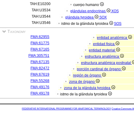
TAH:E10200
cuerpo humano
TAH:U3534
glándulas endocrinas
XOS
TAH:U3544
glándula tyroidea
SOX
TAH:U3546
istmo de la glándula tyroidea
SOS
Taxonomy
FMA:62955
entidad anatómica
FMA:61775
entidad fisica
FMA:67165
entidad material
FMA:305751
estructura anatómica
FMA:67135
estructura anatómica postnatal
FMA:82472
porción cardinal de órgano
FMA:67619
región de órgano
FMA:55268
zona de órgano
FMA:49176
zona de la glándula tyroidea
FMA:49178
istmo de la glándula tyroidea
FEDERATIVE INTERNATIONAL PROGRAMME FOR ANATOMICAL TERMINOLOGY
Creative Commons Attr