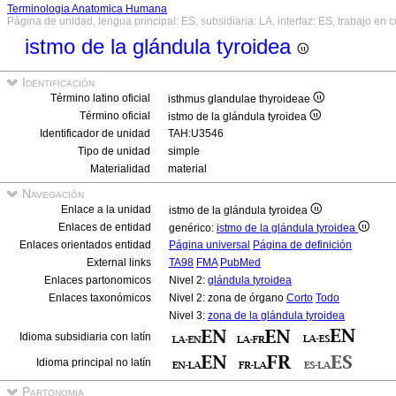
Terminologia Anatomica Humana
Página de unidad, lengua principal: ES, subsidiaria: LA, interfaz: ES, trabajo en 
istmo de la glándula tyroidea
Identificación
Término latino oficial
isthmus glandulae thyroideae
Término oficial
istmo de la glándula tyroidea
Identificador de unidad
TAH:U3546
Tipo de unidad
simple
Materialidad
material
Navegación
Enlace a la unidad
istmo de la glándula tyroidea
Enlaces de entidad
genérico:
istmo de la glándula tyroidea
Enlaces orientados entidad
Página universal
Página de definición
External links
TA98
FMA
PubMed
Enlaces partonomicos
Nivel 2:
glándula tyroidea
Enlaces taxonómicos
Nivel 2: zona de órgano
Corto
Todo
Nivel 3:
zona de la glándula tyroidea
Idioma subsidiaria con latín
Idioma principal no latín
Partonomia