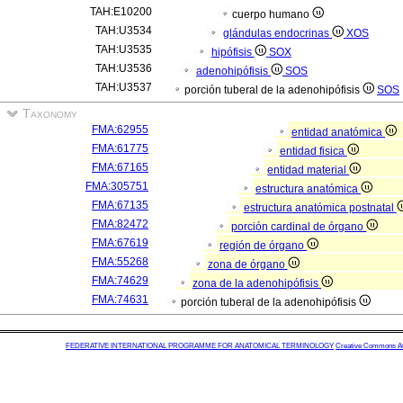
TAH:E10200
cuerpo humano
TAH:U3534
glándulas endocrinas
XOS
TAH:U3535
hipófisis
SOX
TAH:U3536
adenohipófisis
SOS
TAH:U3537
porción tuberal de la adenohipófisis
SOS
Taxonomy
FMA:62955
entidad anatómica
FMA:61775
entidad fisica
FMA:67165
entidad material
FMA:305751
estructura anatómica
FMA:67135
estructura anatómica postnatal
FMA:82472
porción cardinal de órgano
FMA:67619
región de órgano
FMA:55268
zona de órgano
FMA:74629
zona de la adenohipófisis
FMA:74631
porción tuberal de la adenohipófisis
FEDERATIVE INTERNATIONAL PROGRAMME FOR ANATOMICAL TERMINOLOGY
Creative Commons Attr