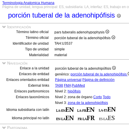
Terminologia Anatomica Humana
Página de unidad, lengua principal: ES, subsidiaria: LA, interfaz: ES, trabajo en 
porción tuberal de la adenohipófisis
Identificación
Término latino oficial
pars tuberalis adenohypophysis
Término oficial
porción tuberal de la adenohipófisis
Identificador de unidad
TAH:U3537
Tipo de unidad
simple
Materialidad
material
Navegación
Enlace a la unidad
porción tuberal de la adenohipófisis
Enlaces de entidad
genérico:
porción tuberal de la adenohipófisis
Enlaces orientados entidad
Página universal
Página de definición
External links
TA98
FMA
PubMed
Enlaces partonomicos
Nivel 2:
hipófisis
Enlaces taxonómicos
Nivel 2: zona de órgano
Corto
Todo
Nivel 3:
zona de la adenohipófisis
Idioma subsidiaria con latín
Idioma principal no latín
Partonomia