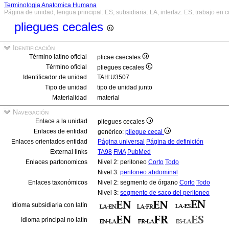
Terminologia Anatomica Humana
Página de unidad, lengua principal: ES, subsidiaria: LA, interfaz: ES, trabajo en 
pliegues cecales
Identificación
Término latino oficial
plicae caecales
Término oficial
pliegues cecales
Identificador de unidad
TAH:U3507
Tipo de unidad
tipo de unidad junto
Materialidad
material
Navegación
Enlace a la unidad
pliegues cecales
Enlaces de entidad
genérico:
pliegue cecal
Enlaces orientados entidad
Página universal
Página de definición
External links
TA98
FMA
PubMed
Enlaces partonomicos
Nivel 2: peritoneo
Corto
Todo
Nivel 3:
peritoneo abdominal
Enlaces taxonómicos
Nivel 2: segmento de órgano
Corto
Todo
Nivel 3:
segmento de saco del peritoneo
Idioma subsidiaria con latín
Idioma principal no latín