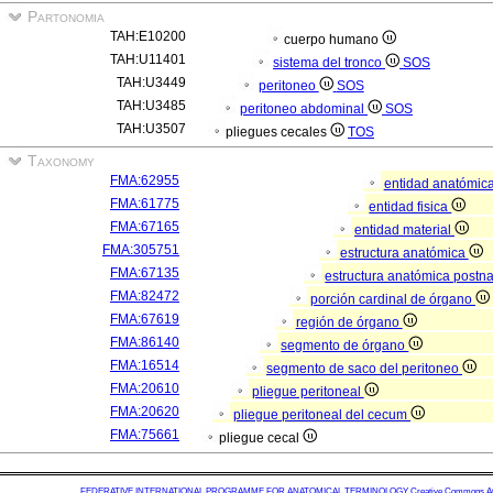
Partonomia
TAH:E10200
cuerpo humano
TAH:U11401
sistema del tronco
SOS
TAH:U3449
peritoneo
SOS
TAH:U3485
peritoneo abdominal
SOS
TAH:U3507
pliegues cecales
TOS
Taxonomy
FMA:62955
entidad anatómic
FMA:61775
entidad fisica
FMA:67165
entidad material
FMA:305751
estructura anatómica
FMA:67135
estructura anatómica postn
FMA:82472
porción cardinal de órgano
FMA:67619
región de órgano
FMA:86140
segmento de órgano
FMA:16514
segmento de saco del peritoneo
FMA:20610
pliegue peritoneal
FMA:20620
pliegue peritoneal del cecum
FMA:75661
pliegue cecal
FEDERATIVE INTERNATIONAL PROGRAMME FOR ANATOMICAL TERMINOLOGY
Creative Commons Attr