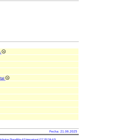
a
atal
Fecha: 21.06.2025
ibution-ShareAlike 4.0 International
(CC BY-SA 4.0)