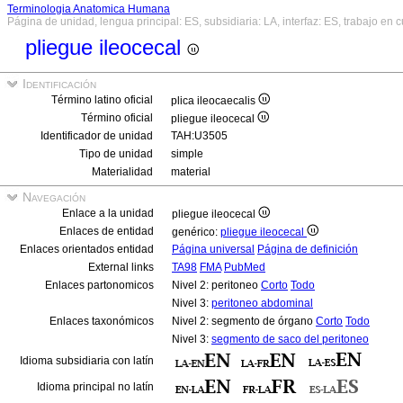
Terminologia Anatomica Humana
Página de unidad, lengua principal: ES, subsidiaria: LA, interfaz: ES, trabajo en 
pliegue ileocecal
Identificación
Término latino oficial
plica ileocaecalis
Término oficial
pliegue ileocecal
Identificador de unidad
TAH:U3505
Tipo de unidad
simple
Materialidad
material
Navegación
Enlace a la unidad
pliegue ileocecal
Enlaces de entidad
genérico:
pliegue ileocecal
Enlaces orientados entidad
Página universal
Página de definición
External links
TA98
FMA
PubMed
Enlaces partonomicos
Nivel 2: peritoneo
Corto
Todo
Nivel 3:
peritoneo abdominal
Enlaces taxonómicos
Nivel 2: segmento de órgano
Corto
Todo
Nivel 3:
segmento de saco del peritoneo
Idioma subsidiaria con latín
Idioma principal no latín