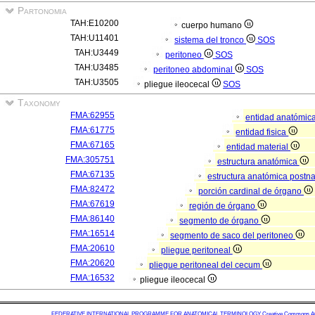
Partonomia
TAH:E10200
cuerpo humano
TAH:U11401
sistema del tronco
SOS
TAH:U3449
peritoneo
SOS
TAH:U3485
peritoneo abdominal
SOS
TAH:U3505
pliegue ileocecal
SOS
Taxonomy
FMA:62955
entidad anatómic
FMA:61775
entidad fisica
FMA:67165
entidad material
FMA:305751
estructura anatómica
FMA:67135
estructura anatómica postn
FMA:82472
porción cardinal de órgano
FMA:67619
región de órgano
FMA:86140
segmento de órgano
FMA:16514
segmento de saco del peritoneo
FMA:20610
pliegue peritoneal
FMA:20620
pliegue peritoneal del cecum
FMA:16532
pliegue ileocecal
FEDERATIVE INTERNATIONAL PROGRAMME FOR ANATOMICAL TERMINOLOGY
Creative Commons Attr